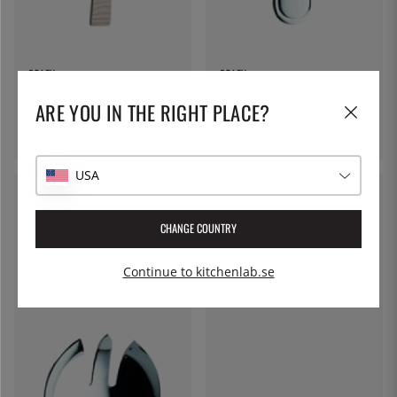
SOLEX
SOLEX
Alexa Kakgaffel 155 mm -
Selina Fiskkniv 200 mm -
ARE YOU IN THE RIGHT PLACE?
Solex
Solex
37:-
48:-
USA
CHANGE COUNTRY
Continue to kitchenlab.se