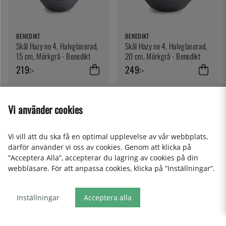
BENEDIKT
BENEDIKT
Skål Hazy no 4, Halvglaserad,
Skål Hazy no 4, Halvglaserad,
15 cm, Mörkgrå - Benedikt
20 cm, Mörkgrå - Benedikt
219:-
249:-
Vi använder cookies
Vi vill att du ska få en optimal upplevelse av vår webbplats,
därför använder vi oss av cookies. Genom att klicka på
”Acceptera Alla”, accepterar du lagring av cookies på din
webbläsare. För att anpassa cookies, klicka på ”Inställningar”.
BENEDIKT
ROSENTHAL
Inställningar
Acceptera alla
Djup Tallrik Raw no 1, 27 cm,
Serveringsfat i munblåst glas,
Grå - Benedikt
25 cm, Svart - Rosenthal