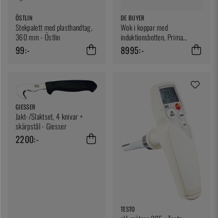
ÖSTLIN
DE BUYER
Stekpalett med plasthandtag,
Wok i koppar med
360 mm - Östlin
induktionsbotten, Prima
Matera - de Buyer
99:-
8995:-
GIESSER
Jakt-/Slaktset, 4 knivar +
skärpstål - Giesser
2200:-
TESTO