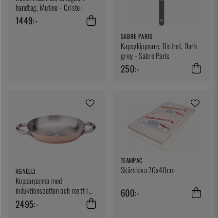
handtag, Mutine - Cristel
1449:-
SABRE PARIS
Kapsylöppnare, Bistrot, Dark
grey - Sabre Paris
250:-
TEAMPAC
Skärskiva 70x40cm
AGNELLI
Kopparpanna med
induktionsbotten och rostfri
600:-
insida, 24 cm, Två handtag -
2495:-
Agnell