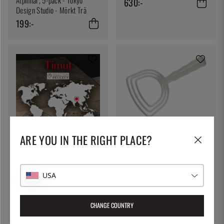
Ätpinnar, 5-pack - Tokyo
630:-
Design Studio - Mörkt Trä
199:-
THE KITCHEN LAB
Köttskrapa i plast
ARE YOU IN THE RIGHT PLACE?
149:-
PEUGEOT
USA
Peppar, Vild Timut, 40 g,
Nepal - Peugeot
199:-
CHANGE COUNTRY