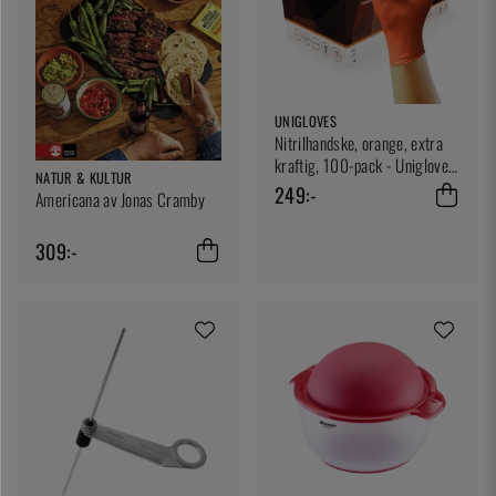
UNIGLOVES
Nitrilhandske, orange, extra
kraftig, 100-pack - Unigloves
NATUR & KULTUR
- Medium
249:-
Americana av Jonas Cramby
309:-