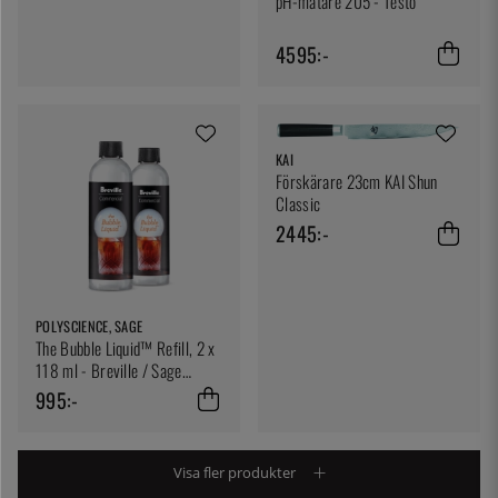
pH-mätare 205 - Testo
4595:-
KAI
Förskärare 23cm KAI Shun
Classic
2445:-
POLYSCIENCE, SAGE
The Bubble Liquid™ Refill, 2 x
118 ml - Breville / Sage
Commercial / Polyscience
995:-
Visa fler produkter