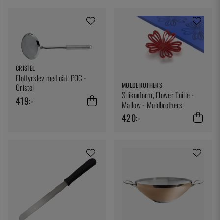
CRISTEL
Flottyrslev med nät, POC -
MOLDBROTHERS
Cristel
Silikonform, Flower Tuille -
419:-
Mallow - Moldbrothers
420:-