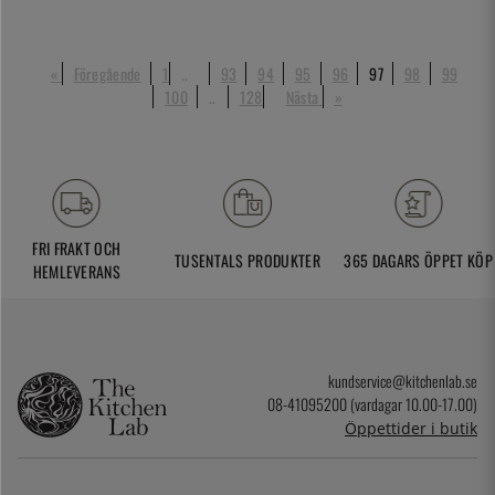
«
Föregående
1
..
93
94
95
96
97
98
99
100
..
128
Nästa
»
FRI FRAKT OCH
TUSENTALS PRODUKTER
365 DAGARS ÖPPET KÖP
HEMLEVERANS
kundservice@kitchenlab.se
08-41095200 (vardagar 10.00-17.00)
Öppettider i butik