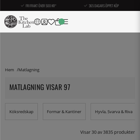
FRI FRAKT ÖVER 500 KR*
365 DAGARS ÖPPET KÖP
Hem
Matlagning
MATLAGNING VISAR 97
Köksredskap
Formar & Kantiner
Hyvla, Svarva & Riva
Visar
30
av
3835
produkter