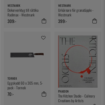
WESTMARK
WESTMARK
Dekorverktyg till rättika
Urkärnare för granatäpple -
Radimax - Westmark
Westmark
309:-
399:-
TORMEK
Eggskydd 60 x 305 mm, 5-
pack - Tormek
PHAIDON
70:-
The Kitchen Studio - Culinary
Creations by Artists