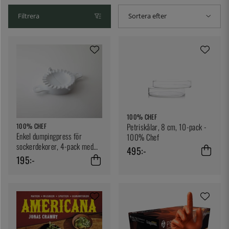
Filtrera
Sortera efter
100% CHEF
Petriskålar, 8 cm, 10-pack -
100% CHEF
Enkel dumpingpress för
100% Chef
sockerdekorer, 4-pack med
495:-
olika storlekar - 100% Chef
195:-