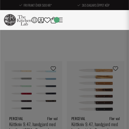
FRI FRAKT ÖVER 500 KR*
365 DAGARS ÖPPET KÖP
PERCEVAL
Fler val
PERCEVAL
Fler val
Köttkniv 9.47, handgjord med
Köttkniv 9.47, handgjord med