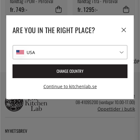
handtag i POM - Perceval
handtag i trä - Perceval
fr. 749:-
fr. 1295:-
ARE YOU IN THE RIGHT PLACE?
USA
FRI FRAKT OCH
TUSENTALS PRODUKTER
365 DAGARS ÖPPET KÖP
HEMLEVERANS
CHANGE COUNTRY
Continue to kitchenlab.se
kundservice@kitchenlab.se
08-41095200 (vardagar 10.00-17.00)
Öppettider i butik
NYHETSBREV