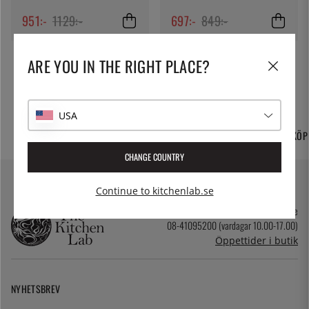
951:-
1129:-
697:-
849:-
ARE YOU IN THE RIGHT PLACE?
USA
FRI FRAKT OCH
TUSENTALS PRODUKTER
365 DAGARS ÖPPET KÖP
HEMLEVERANS
CHANGE COUNTRY
Continue to kitchenlab.se
kundservice@kitchenlab.se
08-41095200 (vardagar 10.00-17.00)
Öppettider i butik
NYHETSBREV