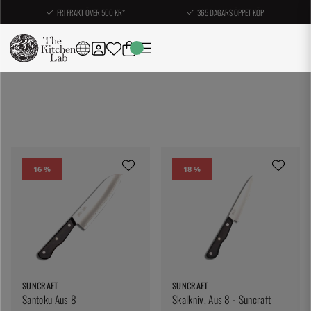
FRI FRAKT ÖVER 500 KR*
365 DAGARS ÖPPET KÖP
16 %
18 %
SUNCRAFT
SUNCRAFT
Santoku Aus 8
Skalkniv, Aus 8 - Suncraft