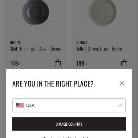
BONNA
BONNA
Skål 16 cm, grå, Cras - Bonna
Tallrik 21 cm, Cras - Bonna
149:-
189:-
ARE YOU IN THE RIGHT PLACE?
USA
CHANGE COUNTRY