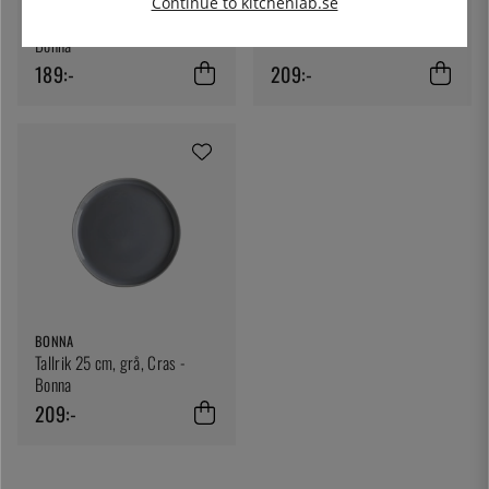
BONNA
BONNA
Continue to kitchenlab.se
Tallrik 21 cm, grå, Cras -
Tallrik 25 cm, Cras - Bonna
Bonna
189:-
209:-
BONNA
Tallrik 25 cm, grå, Cras -
Bonna
209:-