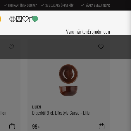
FRI FRAKT ÖVER 500 KR*
365 DAGARS ÖPPET KÖP
SÄKRA BETALNINGAR
Varumärken
Erbjudanden
LILIEN
lien
Dippskål 9 cl, Lifestyle Cacao - Lilien
99:-