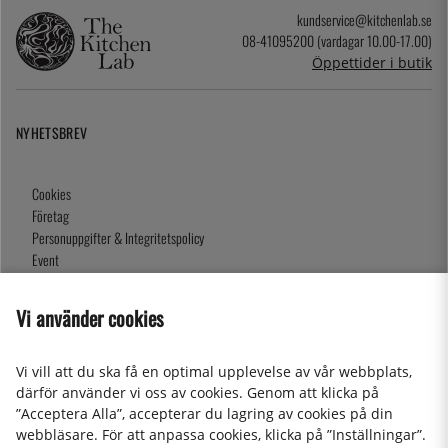
kundservice@kitchenlab.se
08-41095200 (vardagar 10.00-17.00)
Öppettider i butik
NYHETSBREV
Cookies
Företag
Personuppgifter & Integritetspolicy
Event
Köpvillkor
Om oss
Vi använder cookies
Presentkort
Våra butiker
Vi vill att du ska få en optimal upplevelse av vår webbplats,
därför använder vi oss av cookies. Genom att klicka på
”Acceptera Alla”, accepterar du lagring av cookies på din
2026 KitchenLab AB
webbläsare. För att anpassa cookies, klicka på ”Inställningar”.