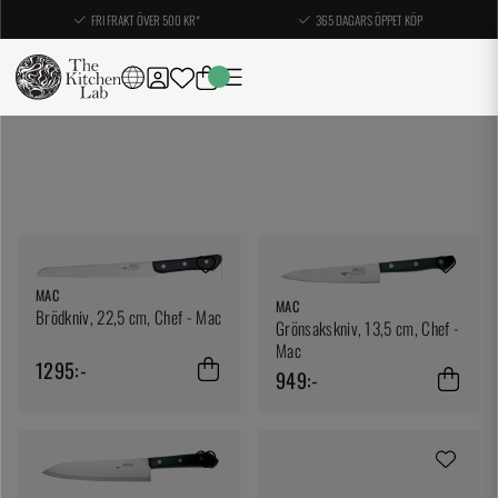
FRI FRAKT ÖVER 500 KR*
365 DAGARS ÖPPET KÖP
MAC
MAC
Brödkniv, 22,5 cm, Chef - Mac
Grönsakskniv, 13,5 cm, Chef -
Mac
1295:-
949:-