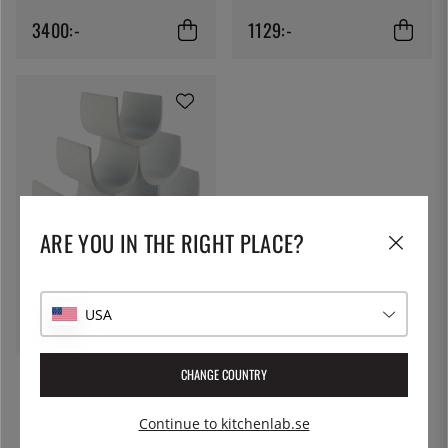
3400:-
1129:-
ARE YOU IN THE RIGHT PLACE?
ALESSI
Noe, vinställ, vit - Alessi
USA
1129:-
CHANGE COUNTRY
Continue to kitchenlab.se