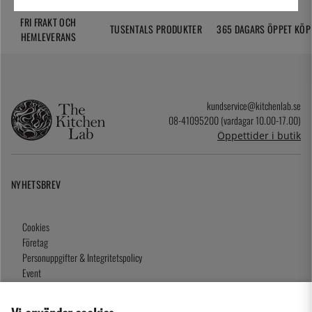
FRI FRAKT OCH
TUSENTALS PRODUKTER
365 DAGARS ÖPPET KÖP
HEMLEVERANS
kundservice@kitchenlab.se
08-41095200 (vardagar 10.00-17.00)
Öppettider i butik
NYHETSBREV
Cookies
Företag
Personuppgifter & Integritetspolicy
Event
Köpvillkor
Om oss