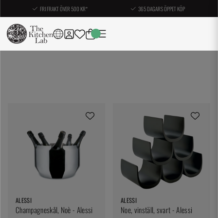
FRI FRAKT ÖVER 500 KR*
365 DAGARS ÖPPET KÖP
ALESSI
ALESSI
Champagneskål, Noè - Alessi
Noe, vinställ, svart - Alessi