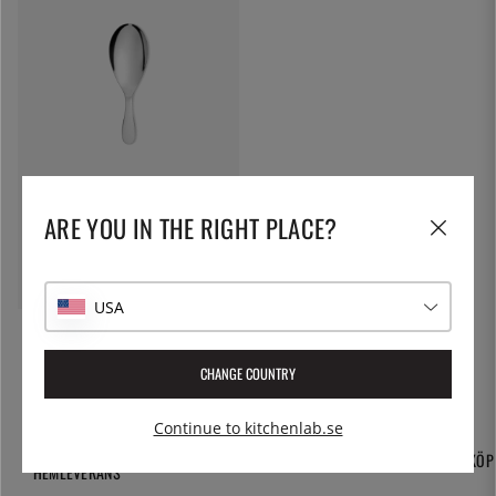
ALESSI
ARE YOU IN THE RIGHT PLACE?
Risottosked, eat.it - Alessi
349:-
USA
CHANGE COUNTRY
Continue to kitchenlab.se
FRI FRAKT OCH
TUSENTALS PRODUKTER
365 DAGARS ÖPPET KÖP
HEMLEVERANS