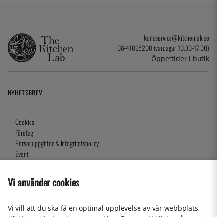
kundservice@kitchenlab.se
08-41095200 (vardagar 10.00-17.00)
Öppettider i butik
NYHETSBREV
Cookies
Företag
Personuppgifter & Integritetspolicy
Event
Köpvillkor
Om oss
Vi använder cookies
Presentkort
Våra butiker
Vi vill att du ska få en optimal upplevelse av vår webbplats,