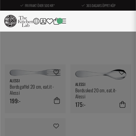
FRI FRAKT ÖVER 500 KR*
365 DAGARS ÖPPET KÖP
ALESSI
ALESSI
Bordsgaffel 20 cm, eat.it -
Bordssked 20 cm, eat.it-
Alessi
Alessi
199:-
175:-