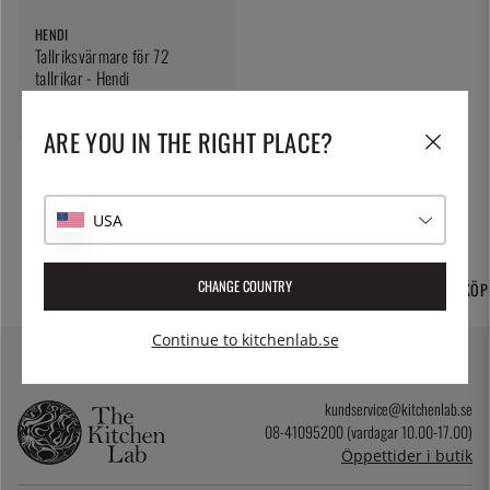
HENDI
Tallriksvärmare för 72
tallrikar - Hendi
6795:-
ARE YOU IN THE RIGHT PLACE?
USA
FRI FRAKT OCH
CHANGE COUNTRY
TUSENTALS PRODUKTER
365 DAGARS ÖPPET KÖP
HEMLEVERANS
Continue to kitchenlab.se
kundservice@kitchenlab.se
08-41095200 (vardagar 10.00-17.00)
Öppettider i butik