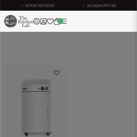
FRI FRAKT ÖVER 500 KR*
365 DAGARS ÖPPET KÖP