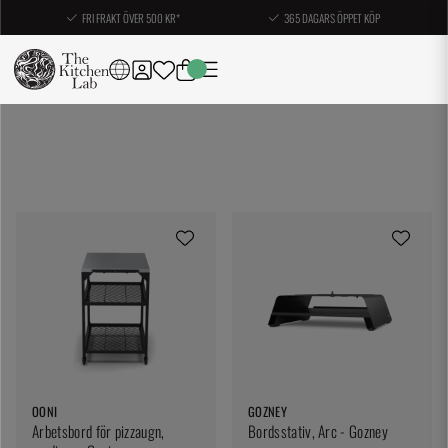
FRI FRAKT ÖVER 500 KR*
365 DAGARS ÖPPET KÖP
OONI
GOZNEY
Arbetsbord för pizzaugn,
Bordsstativ, Arc - Gozney