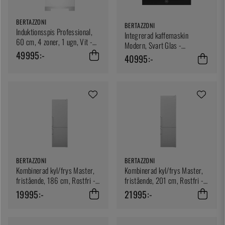
BERTAZZONI
BERTAZZONI
Induktionsspis Professional,
Integrerad kaffemaskin
60 cm, 4 zoner, 1 ugn, Vit -
Modern, Svart Glas -
Bertazzoni
49995:-
Bertazzoni
40995:-
BERTAZZONI
BERTAZZONI
Kombinerad kyl/frys Master,
Kombinerad kyl/frys Master,
fristående, 186 cm, Rostfri -
fristående, 201 cm, Rostfri -
Bertazzoni
Bertazzoni
19995:-
21995:-