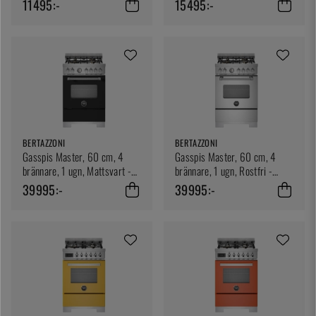
11495:-
15495:-
BERTAZZONI
BERTAZZONI
Gasspis Master, 60 cm, 4
Gasspis Master, 60 cm, 4
brännare, 1 ugn, Mattsvart -
brännare, 1 ugn, Rostfri -
Bertazzoni
Bertazzoni
39995:-
39995:-