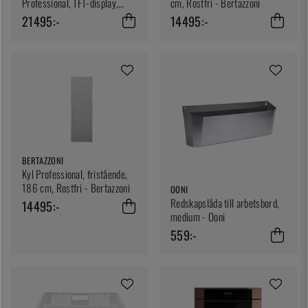
Professional, TFT-display,
cm, Rostfri - Bertazzoni
rostfri - Bertazzoni
21495:-
14495:-
BERTAZZONI
Kyl Professional, fristående,
186 cm, Rostfri - Bertazzoni
OONI
Redskapslåda till arbetsbord,
14495:-
medium - Ooni
559:-