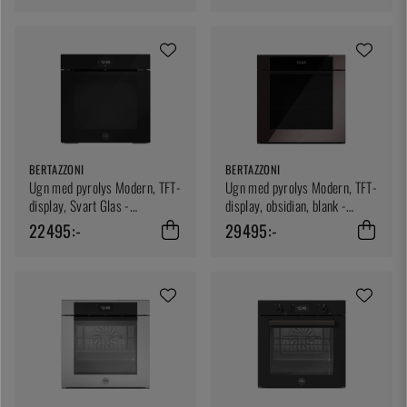
BERTAZZONI
BERTAZZONI
Ugn med pyrolys Modern, TFT-
Ugn med pyrolys Modern, TFT-
display, Svart Glas -
display, obsidian, blank -
Bertazzoni
Bertazzoni
22495:-
29495:-