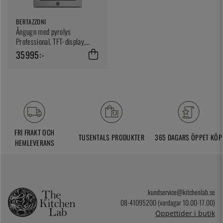
BERTAZZONI
Ångugn med pyrolys
Professional, TFT-display,
Rostfri - Bertazzoni
35995:-
FRI FRAKT OCH
TUSENTALS PRODUKTER
365 DAGARS ÖPPET KÖP
HEMLEVERANS
kundservice@kitchenlab.se
08-41095200 (vardagar 10.00-17.00)
Öppettider i butik