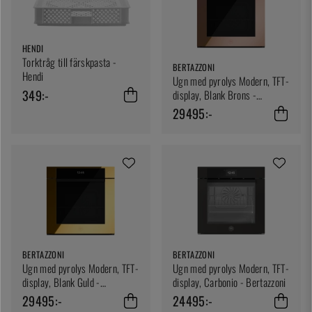
HENDI
Torktråg till färskpasta -
BERTAZZONI
Hendi
Ugn med pyrolys Modern, TFT-
349:-
display, Blank Brons -
Bertazzoni
29495:-
BERTAZZONI
BERTAZZONI
Ugn med pyrolys Modern, TFT-
Ugn med pyrolys Modern, TFT-
display, Blank Guld -
display, Carbonio - Bertazzoni
Bertazzoni
29495:-
24495:-