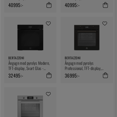
Bertazzoni
Bertazzoni
40995:-
40995:-
BERTAZZONI
BERTAZZONI
Ångugn med pyrolys Modern,
Ångugn med pyrolys
TFT-display, Svart Glas -
Professional, TFT-display,
Bertazzoni
Carbonio - Bertazzoni
32495:-
36995:-