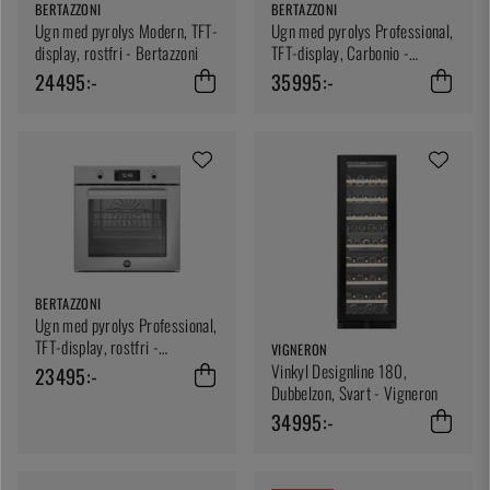
BERTAZZONI
BERTAZZONI
Ugn med pyrolys Modern, TFT-
Ugn med pyrolys Professional,
display, rostfri - Bertazzoni
TFT-display, Carbonio -
Bertazzoni
24495:-
35995:-
BERTAZZONI
Ugn med pyrolys Professional,
TFT-display, rostfri -
VIGNERON
Bertazzoni
Vinkyl Designline 180,
23495:-
Dubbelzon, Svart - Vigneron
34995:-