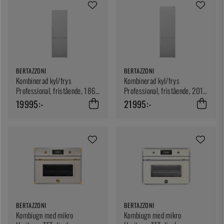
BERTAZZONI
BERTAZZONI
Kombinerad kyl/frys
Kombinerad kyl/frys
Professional, fristående, 186
Professional, fristående, 201
cm, Rostfri - Bertazzoni
cm, Rostfri - Bertazzoni
19995:-
21995:-
BERTAZZONI
BERTAZZONI
Kombiugn med mikro
Kombiugn med mikro