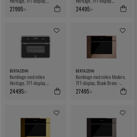
Heritage, TFT-display,
Heritage, TFT-display,
Elfenbensvit/guld, - Bertazzoni
Elfenbensvit/krom -
27995:-
24495:-
Bertazzoni
BERTAZZONI
BERTAZZONI
Kombiugn med mikro
Kombiugn med mikro Modern,
Heritage, TFT-display,
TFT-display, Blank Brons -
Mattsvart - Bertazzoni
Bertazzoni
24495:-
27495:-