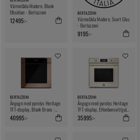
Värmelåda Modern, Blank
Obsidian - Bertazzoni
BERTAZZONI
Värmelåda Modern, Svart Glas
12495:-
- Bertazzoni
9195:-
BERTAZZONI
BERTAZZONI
Ångugn med pyrolys Heritage
Ångugn med pyrolys Heritage
TFT-display, Blank Brons -
TFT-display, Elfenbensvit/guld
Bertazzoni
- Bertazzoni
40995:-
35995:-