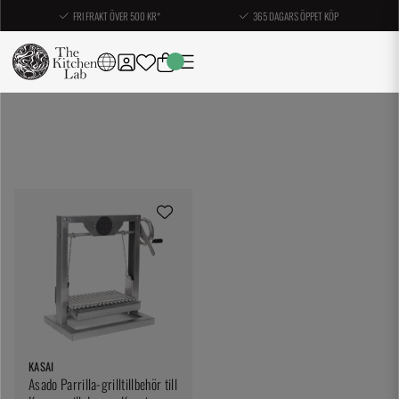
FRI FRAKT ÖVER 500 KR*
365 DAGARS ÖPPET KÖP
KASAI
Asado Parrilla-grilltillbehör till