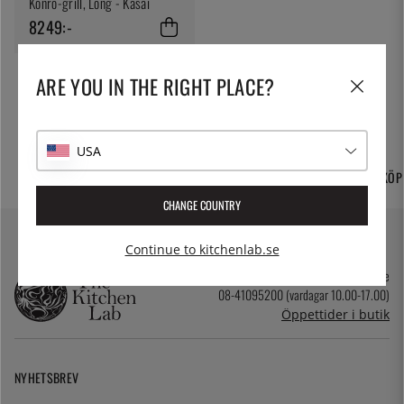
Konro-grill, Long - Kasai
8249:-
ARE YOU IN THE RIGHT PLACE?
USA
FRI FRAKT OCH
TUSENTALS PRODUKTER
365 DAGARS ÖPPET KÖP
HEMLEVERANS
CHANGE COUNTRY
Continue to kitchenlab.se
kundservice@kitchenlab.se
08-41095200 (vardagar 10.00-17.00)
Öppettider i butik
NYHETSBREV