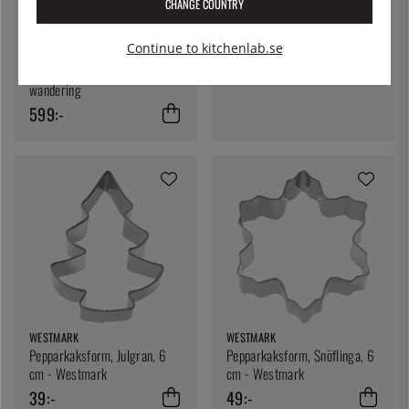
CHANGE COUNTRY
WESTMARK
Pepparkaksform, Gris, 6 cm -
Westmark
Continue to kitchenlab.se
APARTAMENTO PUBLISHING
39:-
Penang: Recepies and
wandering
599:-
WESTMARK
WESTMARK
Pepparkaksform, Julgran, 6
Pepparkaksform, Snöflinga, 6
cm - Westmark
cm - Westmark
39:-
49:-