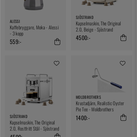
SJÖSTRAND
ALESSI
Kapselmaskin, The Original
Kaffebryggare, Moka - Alessi
2.0, Beige - Sjöstrand
- 3 kopp
4500:-
559:-
MOLDBROTHERS
Krustadjärn, Realistic Oyster
Pie Tee - Moldbrothers
1400:-
SJÖSTRAND
Kapselmaskin, The Original
2.0, Rostfritt Stål - Sjöstrand
4500:-