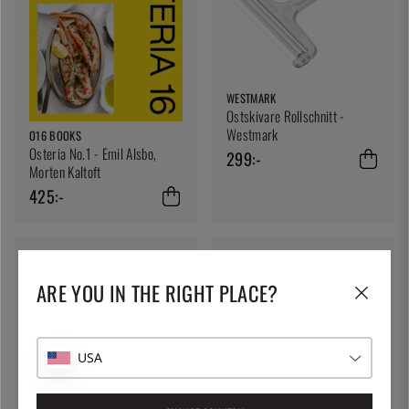
WESTMARK
Ostskivare Rollschnitt -
Westmark
O16 BOOKS
Osteria No.1 - Emil Alsbo,
299:-
Morten Kaltoft
425:-
ARE YOU IN THE RIGHT PLACE?
USA