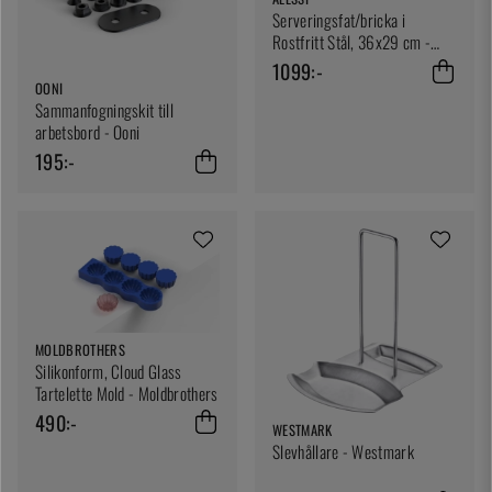
Serveringsfat/bricka i
Rostfritt Stål, 36x29 cm -
Alessi
1099:-
OONI
Sammanfogningskit till
arbetsbord - Ooni
195:-
MOLDBROTHERS
Silikonform, Cloud Glass
Tartelette Mold - Moldbrothers
490:-
WESTMARK
Slevhållare - Westmark