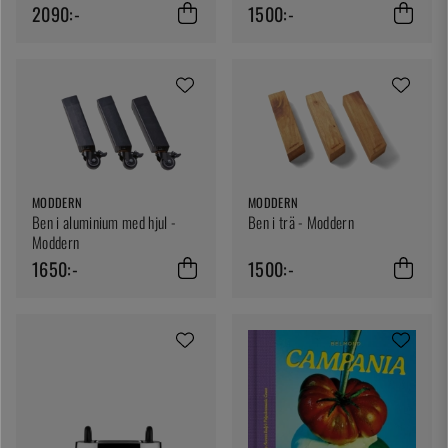
2090:-
1500:-
MODDERN
MODDERN
Ben i aluminium med hjul -
Ben i trä - Moddern
Moddern
1650:-
1500:-