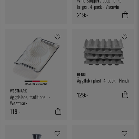
Wine Stoppers Loop i olika
färger, 4-pack - Vacuvin
219:-
HENDI
Äggflak i plast, 4-pack - Hendi
WESTMARK
129:-
Äggdelare, traditionell -
Westmark
119:-