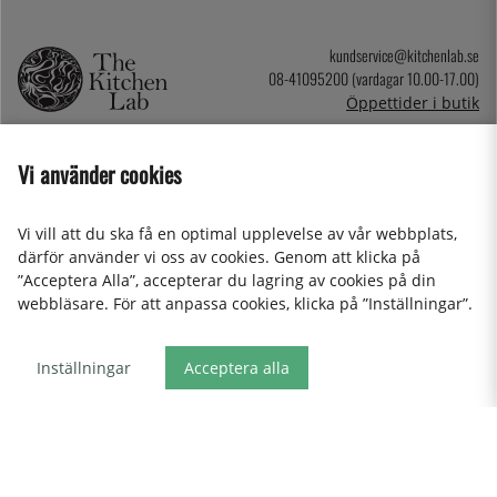
kundservice@kitchenlab.se
08-41095200 (vardagar 10.00-17.00)
Öppettider i butik
Vi använder cookies
NYHETSBREV
Vi vill att du ska få en optimal upplevelse av vår webbplats,
Cookies
därför använder vi oss av cookies. Genom att klicka på
Företag
”Acceptera Alla”, accepterar du lagring av cookies på din
Personuppgifter & Integritetspolicy
webbläsare. För att anpassa cookies, klicka på ”Inställningar”.
Event
Köpvillkor
Inställningar
Acceptera alla
Om oss
Presentkort
Våra butiker