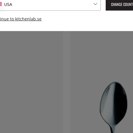
CHANGE COUNT
USA
inue to kitchenlab.se