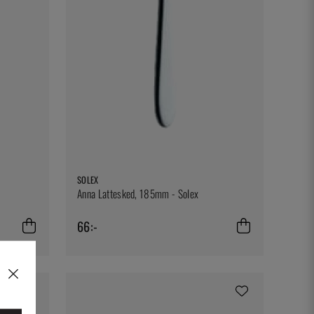
SOLEX
Anna Lattesked, 185mm - Solex
66:-