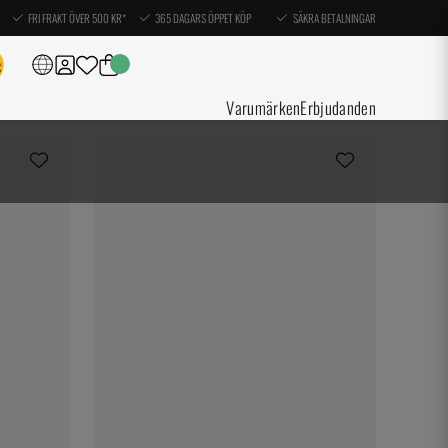
FRI FRAKT ÖVER 500 KR*
365 DAGARS ÖPPET KÖP
SÄKRA BETALNINGAR
Varumärken
Erbjudanden