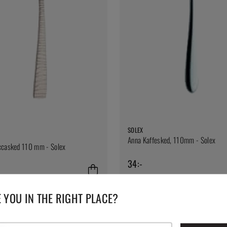
SOLEX
Anna Kaffesked, 110mm - Solex
ccasked 110 mm - Solex
34:-
 YOU IN THE RIGHT PLACE?