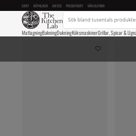
EVENT
KÖPVILLKOR
OM OSS
PRESENTKORT
VÅRA BUTIKER
Matlagning
Bakning
Dukning
Köksmaskiner
Grillar, Spisar & Ugn