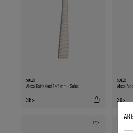
SOLEX
SOLEX
Alexa Kaffesked 145 mm - Solex
Alexa Mo
38:-
30:-
ARE