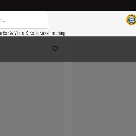
ar
Bar & Vin
Te & Kaffe
Köksinredning