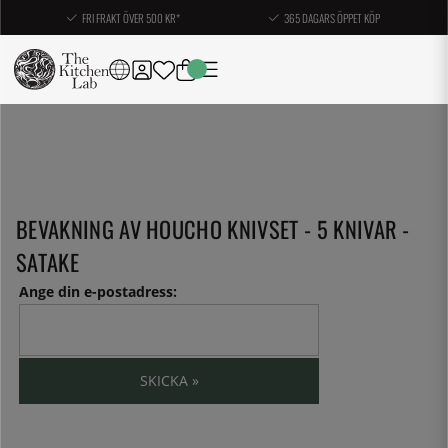
FRI FRAKT ÖVER 500 KR*
365 DAGARS ÖPPET KÖP
BEVAKNING AV HOUCHO KNIVSET - 5 KNIVAR -
SATAKE
Ange din e-postadress:
SKICKA »