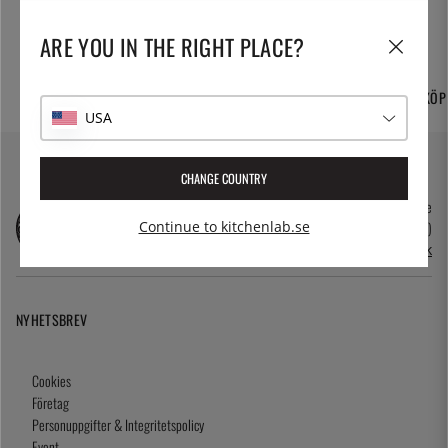
ARE YOU IN THE RIGHT PLACE?
FRI FRAKT OCH
TUSENTALS PRODUKTER
365 DAGARS ÖPPET KÖP
HEMLEVERANS
USA
CHANGE COUNTRY
kundservice@kitchenlab.se
08-41095200 (vardagar 10.00-17.00)
Continue to kitchenlab.se
Öppettider i butik
NYHETSBREV
Cookies
Företag
Personuppgifter & Integritetspolicy
Event