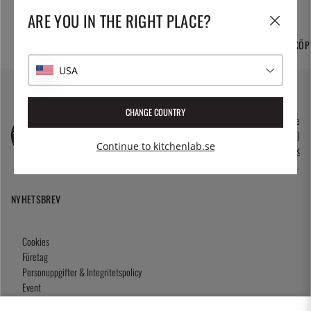
ARE YOU IN THE RIGHT PLACE?
FRI FRAKT OCH
TUSENTALS PRODUKTER
365 DAGARS ÖPPET KÖP
HEMLEVERANS
USA
CHANGE COUNTRY
kundservice@kitchenlab.se
08-41095200 (vardagar 10.00-17.00)
Continue to kitchenlab.se
Öppettider i butik
NYHETSBREV
Cookies
Företag
Personuppgifter & Integritetspolicy
Event
Köpvillkor