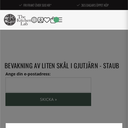
FRI FRAKT ÖVER 500 KR*
365 DAGARS ÖPPET KÖP
BEVAKNING AV LITEN SKÅL I GJUTJÄRN - STAUB
Ange din e-postadress:
SKICKA »