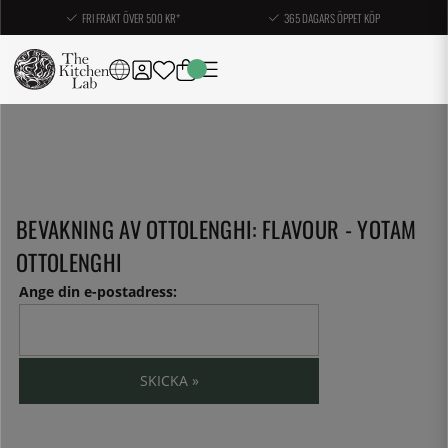
FRI FRAKT ÖVER 500 KR*
365 DAGARS ÖPPET KÖP
BEVAKNING AV OTTOLENGHI: FLAVOUR - YOTAM
OTTOLENGHI
Ange din e-postadress:
SKICKA »