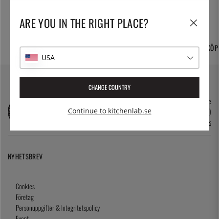
ARE YOU IN THE RIGHT PLACE?
FRI FRAKT OCH
TUSENTALS PRODUKTER
365 DAGARS ÖPPET KÖP
HEMLEVERANS
USA
CHANGE COUNTRY
kundservice@kitchenlab.se
08-41095200 (vardagar 10.00-17.00)
Continue to kitchenlab.se
Öppettider i butik
NYHETSBREV
Cookies
Företag
Personuppgifter & Integritetspolicy
Event