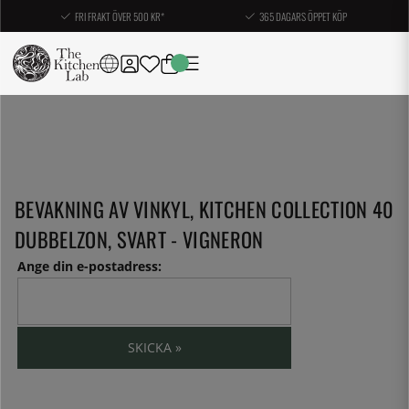
FRI FRAKT ÖVER 500 KR*
365 DAGARS ÖPPET KÖP
BEVAKNING AV VINKYL, KITCHEN COLLECTION 40
DUBBELZON, SVART - VIGNERON
Ange din e-postadress:
SKICKA »