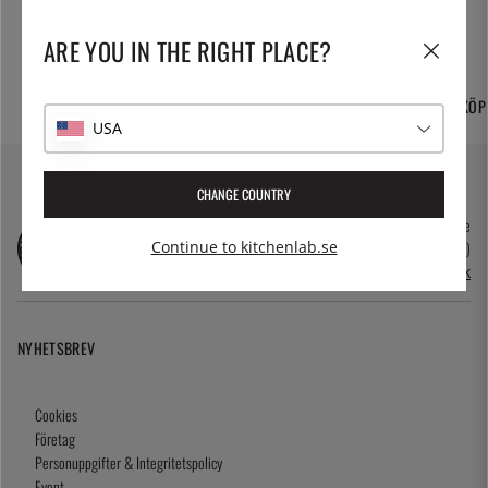
ARE YOU IN THE RIGHT PLACE?
FRI FRAKT OCH
TUSENTALS PRODUKTER
365 DAGARS ÖPPET KÖP
HEMLEVERANS
USA
CHANGE COUNTRY
kundservice@kitchenlab.se
08-41095200 (vardagar 10.00-17.00)
Continue to kitchenlab.se
Öppettider i butik
NYHETSBREV
Cookies
Företag
Personuppgifter & Integritetspolicy
Event