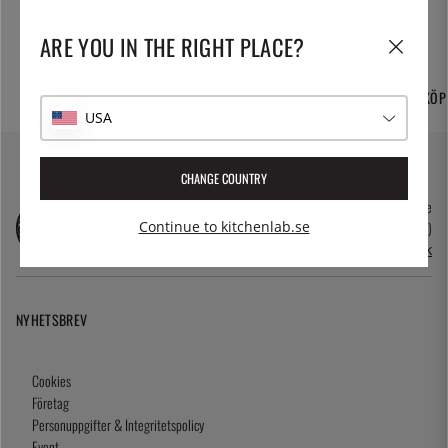
ARE YOU IN THE RIGHT PLACE?
FRI FRAKT OCH
TUSENTALS PRODUKTER
365 DAGARS ÖPPET KÖP
HEMLEVERANS
USA
CHANGE COUNTRY
kundservice@kitchenlab.se
08-41095200 (vardagar 10.00-17.00)
Continue to kitchenlab.se
Öppettider i butik
NYHETSBREV
Cookies
Företag
Personuppgifter & Integritetspolicy
Event