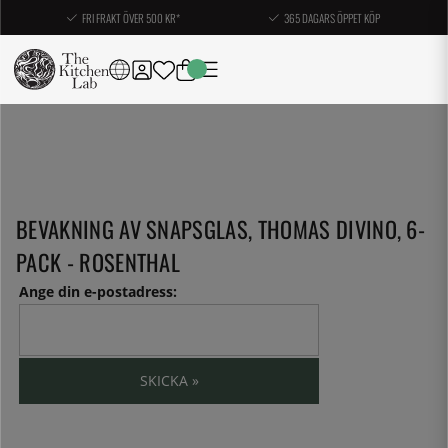
FRI FRAKT ÖVER 500 KR*
365 DAGARS ÖPPET KÖP
BEVAKNING AV SNAPSGLAS, THOMAS DIVINO, 6-
PACK - ROSENTHAL
Ange din e-postadress:
SKICKA »