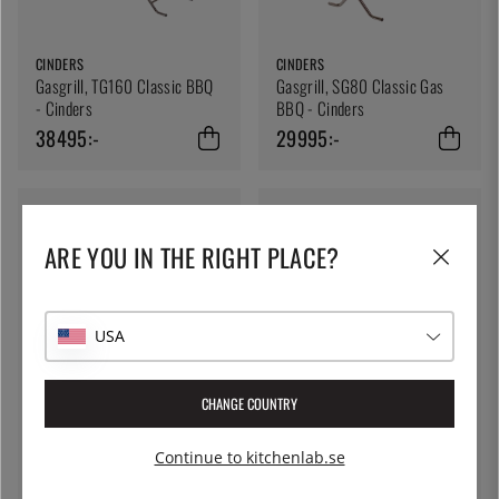
CINDERS
CINDERS
Gasgrill, TG160 Classic BBQ
Gasgrill, SG80 Classic Gas
- Cinders
BBQ - Cinders
38495:-
29995:-
ARE YOU IN THE RIGHT PLACE?
USA
CINDERS
Överdrag till TG160 Classic -
CHANGE COUNTRY
Cinders
CINDERS
Stekbord - Cinders
3429:-
Continue to kitchenlab.se
5349:-