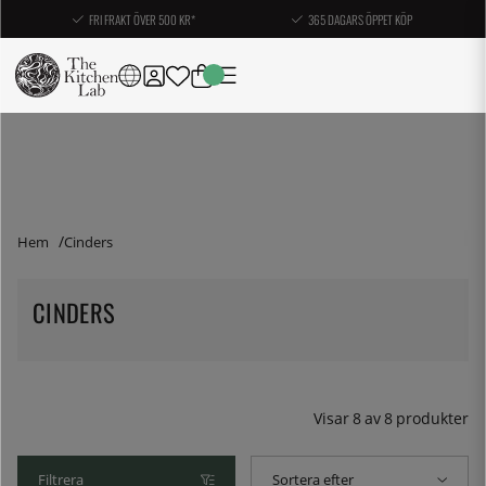
FRI FRAKT ÖVER 500 KR*
365 DAGARS ÖPPET KÖP
Hem
Cinders
CINDERS
Visar
8
av
8
produkter
Filtrera
Sortera efter