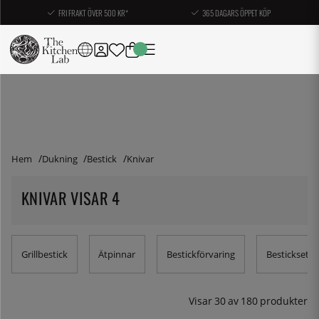
FRI FRAKT ÖVER 500 KR*
365 DAGARS ÖPPET KÖP
Hem
Dukning
Bestick
Knivar
KNIVAR VISAR 4
Grillbestick
Ätpinnar
Bestickförvaring
Bestickset
Visar
30
av
180
produkter