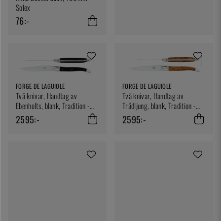
Solex
76:-
FORGE DE LAGUIOLE
FORGE DE LAGUIOLE
Två knivar, Handtag av
Två knivar, Handtag av
Ebenholts, blank, Tradition -
Trädljung, blank, Tradition -
Forge de Laguiole
Forge de Laguiole
2595:-
2595:-