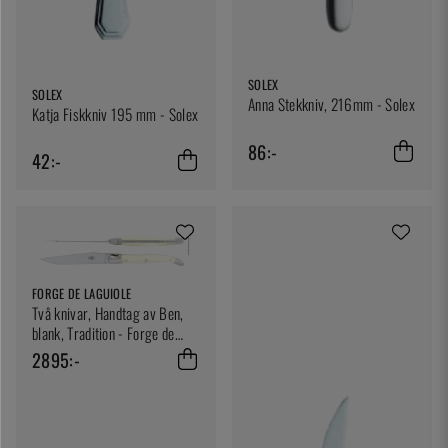
SOLEX
SOLEX
Anna Stekkniv, 216mm - Solex
Katja Fiskkniv 195 mm - Solex
86:-
42:-
FORGE DE LAGUIOLE
Två knivar, Handtag av Ben,
blank, Tradition - Forge de
Laguiole
2895:-