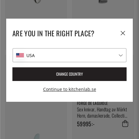
SOLEX
SOLEX
Sarah Dessertkniv 220 mm -
Laura Bordskniv lång - Solex
ARE YOU IN THE RIGHT PLACE?
Solex
52:-
145:-
USA
CHANGE COUNTRY
Continue to kitchenlab.se
FORGE DE LAGUIOLE
Sex knivar, Handtag av Mörkt
Horn, damaskerade, Collection
- Forge de Laguiole
59995:-