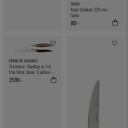
SOLEX
Katja Stekkniv 220 mm -
Solex
80:-
FORGE DE LAGUIOLE
Två knivar, Handtag av Trä
från Ekfat, blank, Tradition -
Forge de Laguiole
2595:-