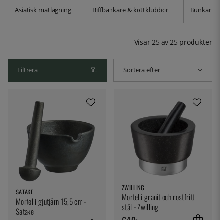
material. Alla är superbra när det kommer till att mosa,
Asiatisk matlagning
Biffbankare & köttklubbor
Bunkar & 
stöta och finfördela korn och kryddor till pulver och
pastor.
Visar
25
av
25
produkter
Filtrera
Sortera efter
ZWILLING
SATAKE
Mortel i granit och rostfritt
Mortel i gjutjärn 15,5 cm -
stål - Zwilling
Satake
649:-