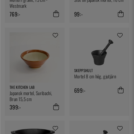
Westmark
769:-
99:-
SKEPPSHULT
Mortel 8 cm hög, gjutjärn
THE KITCHEN LAB
699:-
Japansk mortel, Suribachi,
Brun 15,5 cm
399:-