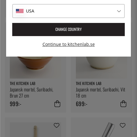
1249:-
159:-
USA
CHANGE COUNTRY
Continue to kitchenlab.se
THE KITCHEN LAB
THE KITCHEN LAB
Japansk mortel, Suribachi,
Japansk mortel, Suribachi, Vit
Brun 27 cm
18 cm
999:-
699:-