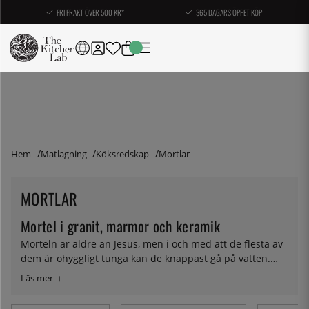
FRI FRAKT ÖVER 500 KR*
365 DAGARS ÖPPET KÖP
Hem
Matlagning
Köksredskap
Mortlar
MORTLAR
Mortel i granit, marmor och keramik
Morteln är äldre än Jesus, men i och med att de flesta av
dem är ohyggligt tunga kan de knappast gå på vatten.
Inte heller kan de förvandla vatten till vin, men väl
förvandla basilika, olja, vitlök och pinjenötter till pesto.
Här hittar du mortlar i många olika storlekar och