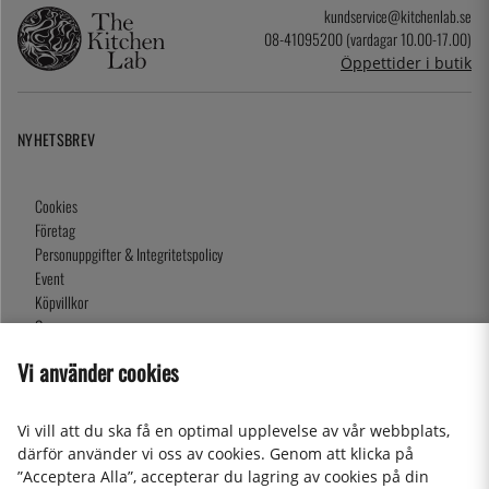
kundservice@kitchenlab.se
08-41095200 (vardagar 10.00-17.00)
Öppettider i butik
NYHETSBREV
Cookies
Företag
Personuppgifter & Integritetspolicy
Event
Köpvillkor
Om oss
Presentkort
Vi använder cookies
Våra butiker
Vi vill att du ska få en optimal upplevelse av vår webbplats,
därför använder vi oss av cookies. Genom att klicka på
2026 KitchenLab AB
”Acceptera Alla”, accepterar du lagring av cookies på din