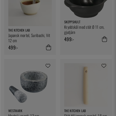
SKEPPSHULT
Kryddskål med stöt Ø 11 cm,
THE KITCHEN LAB
gjutjärn
Japansk mortel, Suribachi, Vit
499:-
12 cm
499:-
WESTMARK
THE KITCHEN LAB
Mortel i granit, 13 cm -
Stöt till japansk mortel, 18 cm