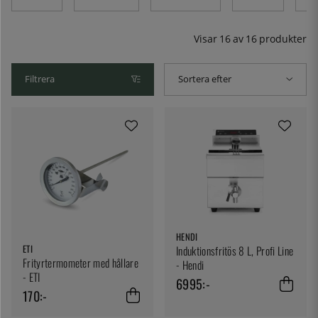
restaurangen – samtliga utrustade med korgar.
Visar
16
av
16
produkter
Filtrera
Sortera efter
HENDI
ETI
Induktionsfritös 8 L, Profi Line
Frityrtermometer med hållare
- Hendi
- ETI
6995:-
170:-