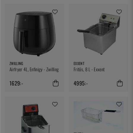
ZWILLING
EXXENT
Airfryer 4L, Enfinigy - Zwilling
Fritös, 8 L - Exxent
1629:-
4995:-