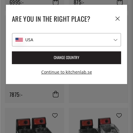
6995:-
875:-
ARE YOU IN THE RIGHT PLACE?
USA
CHANGE COUNTRY
HENDI
Induktionsfritös 2 x 8 L, Profi
Line - Hendi
Continue to kitchenlab.se
FRIFRI
13995:-
Frifri Bordsfritös ECO 6
7875:-