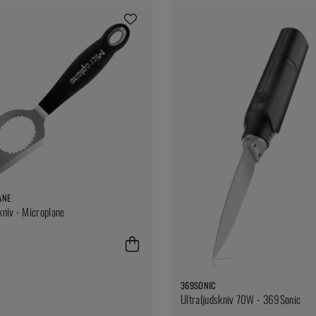
ANE
niv - Microplane
369SONIC
Ultraljudskniv 70W - 369Sonic