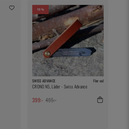
19 %
SWISS ADVANCE
Fler val
CRONO N5, Läder - Swiss Advance
399:-
495:-