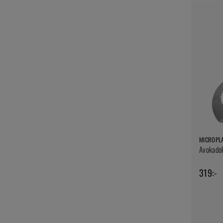
MICROPL
Avokadok
319:-