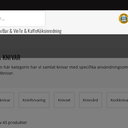
ar
Bar & Vin
Te & Kaffe
Köksinredning
 KNIVAR
 här kategorin har vi samlat knivar med specifika användningsområ
tknivar.
knivar
Knivförvaring
Knivset
Knivvård
Kockkniva
v
45
produkter