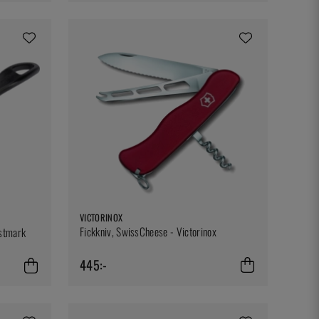
VICTORINOX
Fickkniv, SwissCheese - Victorinox
estmark
445:-