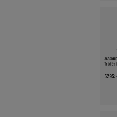
369SONI
Trådlös 
5295:-