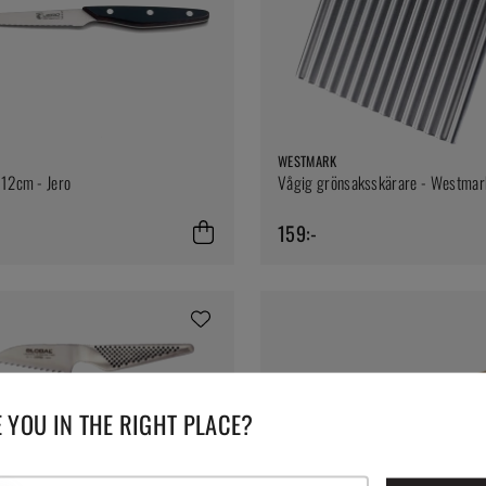
WESTMARK
 12cm - Jero
Vågig grönsaksskärare - Westmar
159:-
 YOU IN THE RIGHT PLACE?
v GS-9, 8cm - Global
OPINEL