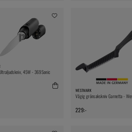
C
Ultraljudskniv, 45W - 369Sonic
WESTMARK
Vågig grönsakskniv Garnetta - W
229:-