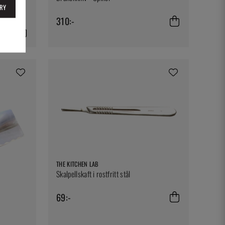
RY
310:-
THE KITCHEN LAB
Skalpellskaft i rostfritt stål
69:-