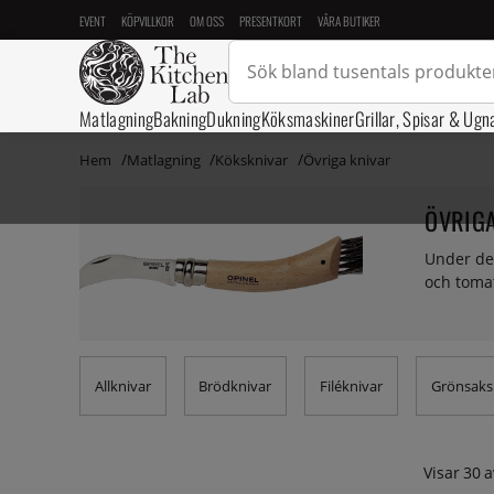
EVENT
KÖPVILLKOR
OM OSS
PRESENTKORT
VÅRA BUTIKER
Matlagning
Bakning
Dukning
Köksmaskiner
Grillar, Spisar & Ugn
Hem
Matlagning
Köksknivar
Övriga knivar
ÖVRIGA
Under den
och toma
Allknivar
Brödknivar
Filéknivar
Grönsaks
Visar
30
a