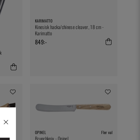
KARIMATTO
Kinesisk hacka/chinese cleaver, 18 cm -
Karimatto
849:-
k
OPINEL
Fler val
Brunchkniv - Opinel