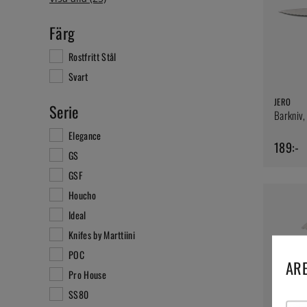
Färg
Rostfritt Stål
Svart
JERO
Serie
Barkniv,
Elegance
189:-
GS
GSF
Houcho
Ideal
Knifes by Marttiini
POC
ARE
GLOBAL
Pro House
Tomatkni
SS80