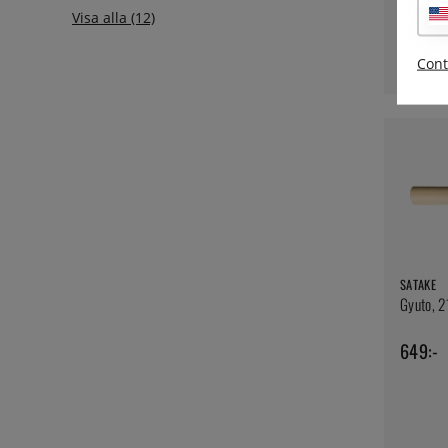
1229:-
Cont
SATAKE
Gyuto, 2
649:-