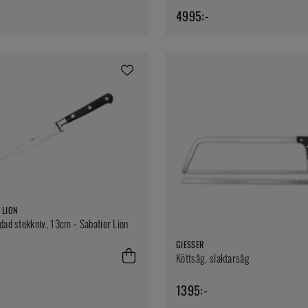
4995:-
 LION
ndad stekkniv, 13cm - Sabatier Lion
GIESSER
Köttsåg, slaktarsåg
1395:-