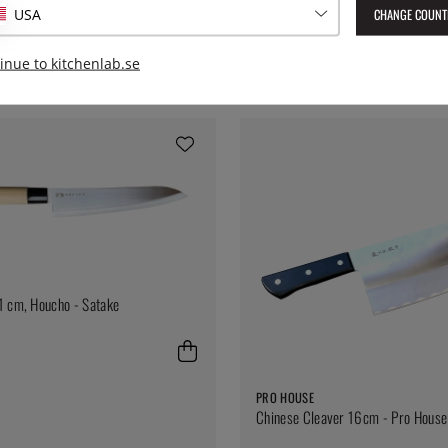
CHANGE COUNT
USA
Svampkniv med borste - Opinel
450:-
inue to kitchenlab.se
1 cm, Houcho - Satake
PRO HOUSE
Chinese Cleaver 16cm - Pro House