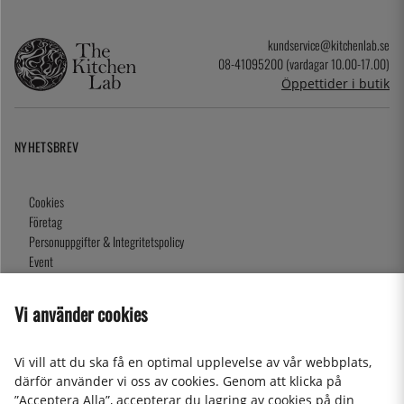
kundservice@kitchenlab.se
08-41095200 (vardagar 10.00-17.00)
Öppettider i butik
NYHETSBREV
Cookies
Företag
Personuppgifter & Integritetspolicy
Event
Köpvillkor
Om oss
Vi använder cookies
Presentkort
Våra butiker
Vi vill att du ska få en optimal upplevelse av vår webbplats,
därför använder vi oss av cookies. Genom att klicka på
”Acceptera Alla”, accepterar du lagring av cookies på din