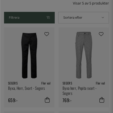
Visar
5
av
5
produkter
Filtrera
Sortera efter
SEGERS
Fler val
SEGERS
Fler val
Byxa, Herr, Svart - Segers
Byxa herr, Pepita svart -
Segers
659:-
769:-