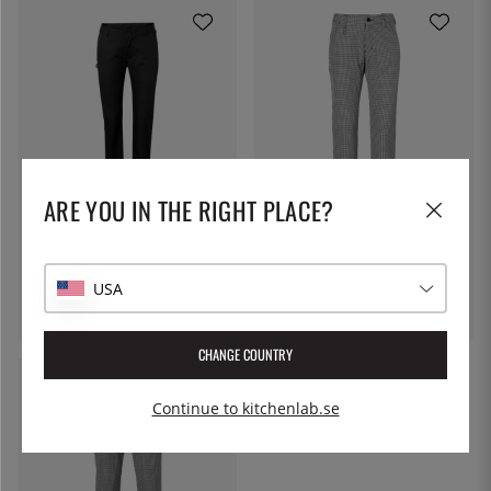
ARE YOU IN THE RIGHT PLACE?
SEGERS
Fler val
SEGERS
Fler val
Byxa, Dam, Svart - Segers
Byxa dam, Pepita svart -
Segers
USA
659:-
769:-
CHANGE COUNTRY
Continue to kitchenlab.se