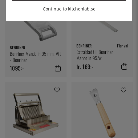
Continue to kitchenlab.se
BENRINER
Fler val
BENRINER
Extrablad till Benriner
Benriner Mandolin 95 mm, Vit
Mandolin 95/w
- Benriner
fr. 169:-
1095:-