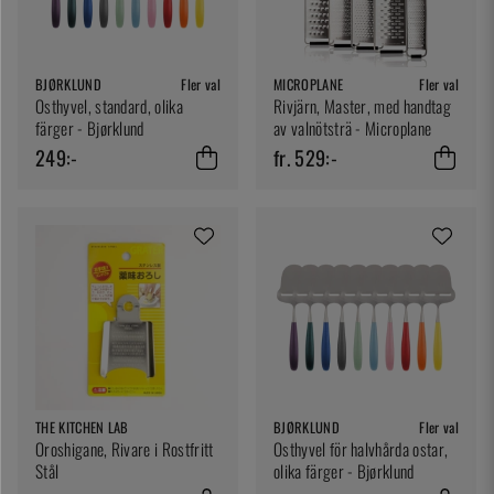
BJØRKLUND
Fler val
MICROPLANE
Fler val
Osthyvel, standard, olika
Rivjärn, Master, med handtag
färger - Bjørklund
av valnötsträ - Microplane
249:-
fr. 529:-
THE KITCHEN LAB
BJØRKLUND
Fler val
Oroshigane, Rivare i Rostfritt
Osthyvel för halvhårda ostar,
Stål
olika färger - Bjørklund