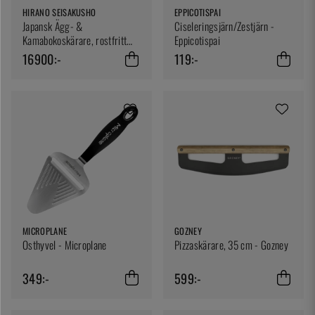
HIRANO SEISAKUSHO
EPPICOTISPAI
Japansk Ägg- &
Ciseleringsjärn/Zestjärn -
Kamabokoskärare, rostfritt
Eppicotispai
stål, CTM-16 / TC-T7
16900:-
119:-
MICROPLANE
GOZNEY
Osthyvel - Microplane
Pizzaskärare, 35 cm - Gozney
349:-
599:-