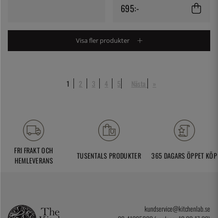
695:-
Visa fler produkter
1
2
3
4
5
Nästa
»
FRI FRAKT OCH
TUSENTALS PRODUKTER
365 DAGARS ÖPPET KÖP
HEMLEVERANS
kundservice@kitchenlab.se