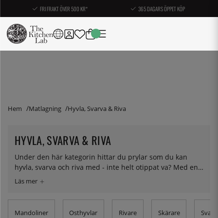
FRI FRAKT ÖVER 500 KR*
365 DAGARS ÖPPET KÖP
Hem
Matlagning
Hyvla, Svarva & Riva
HYVLA, SVARVA & RIVA
Under den här kategorin hittar du prylar som du kan
hyvla, svarva och riva med - inte helt otippat va? Med en
grönsakssvarv kan du göra spaghetti av grönsaker, en
mandolin för att hyvla allting snabbt och i samma storlek
och med osthyvlar kan du öppna konservburkar. Såklart
inte, vi ville bara se att du hängde med.
Mandoliner
Osthyvlar
Rivare
Skärare
Svarv