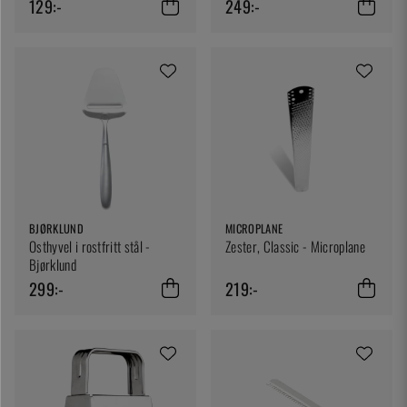
129:-
249:-
BJØRKLUND
MICROPLANE
Osthyvel i rostfritt stål -
Zester, Classic - Microplane
Bjørklund
299:-
219:-