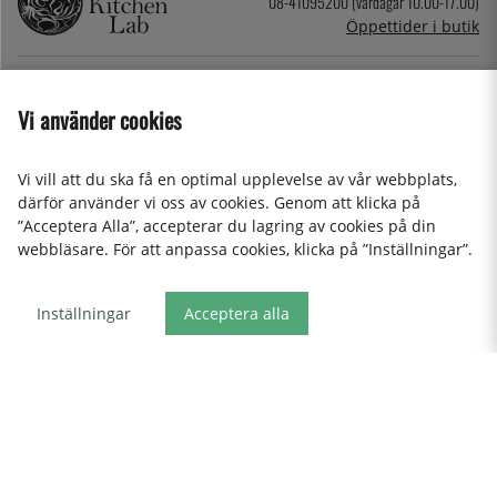
08-41095200 (vardagar 10.00-17.00)
Öppettider i butik
NYHETSBREV
Vi använder cookies
Cookies
Vi vill att du ska få en optimal upplevelse av vår webbplats,
Företag
därför använder vi oss av cookies. Genom att klicka på
Personuppgifter & Integritetspolicy
”Acceptera Alla”, accepterar du lagring av cookies på din
Event
webbläsare. För att anpassa cookies, klicka på ”Inställningar”.
Köpvillkor
Om oss
Inställningar
Acceptera alla
Presentkort
Våra butiker
2026 KitchenLab AB