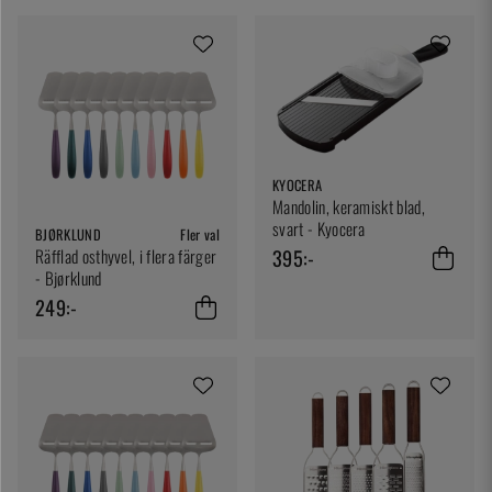
KYOCERA
Mandolin, keramiskt blad,
svart - Kyocera
BJØRKLUND
Fler val
395:-
Räfflad osthyvel, i flera färger
- Bjørklund
249:-