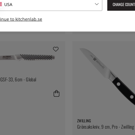
CHANGE COUNT
USA
 12cm - Jero
inue to kitchenlab.se
 GSF-33, 6cm - Global
ZWILLING
Grönsakskniv, 9 cm, Pro - Zwilling