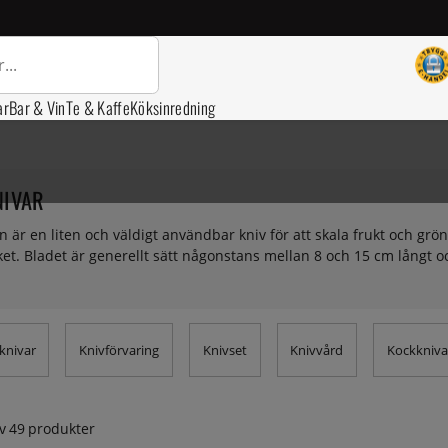
ar
Bar & Vin
Te & Kaffe
Köksinredning
NIVAR
n är en liten och väldigt användbar kniv för att skala frukt och grö
köket. Bladet är generellt sätt någonstans mellan 8 och 15 cm långt o
knivar
Knivförvaring
Knivset
Knivvård
Kockkniva
v
49
produkter