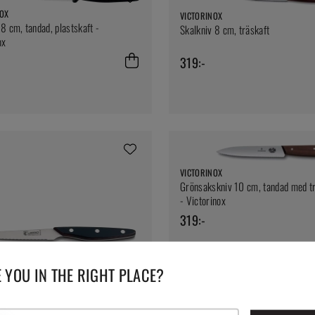
NOX
VICTORINOX
 8 cm, tandad, plastskaft -
Skalkniv 8 cm, träskaft
ox
319:-
VICTORINOX
Grönsakskniv 10 cm, tandad med t
- Victorinox
319:-
 YOU IN THE RIGHT PLACE?