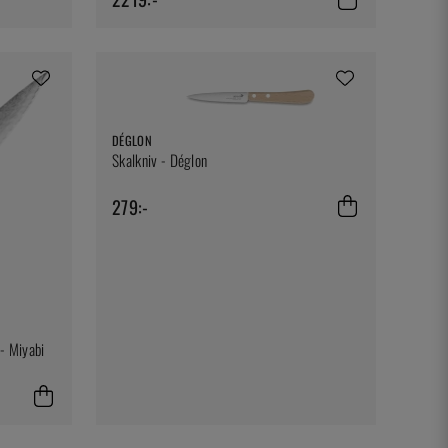
DÉGLON
Skalkniv - Déglon
279:-
- Miyabi