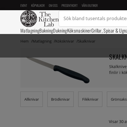
EVENT
KÖPVILLKOR
OM OSS
PRESENTKORT
VÅRA BUTIKER
Matlagning
Bakning
Dukning
Köksmaskiner
Grillar, Spisar & Ugn
Hem
Matlagning
Köksknivar
Skalknivar
SKALK
Skalknive
finlir i 
Allknivar
Brödknivar
Filéknivar
Grönsaks
Visar
30
a