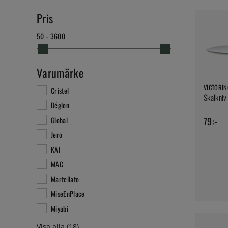
Pris
50 - 3600
Varumärke
VICTORI
Cristel
Skalkniv
Déglon
79:-
Global
Jero
KAI
MAC
Martellato
MiseEnPlace
Miyabi