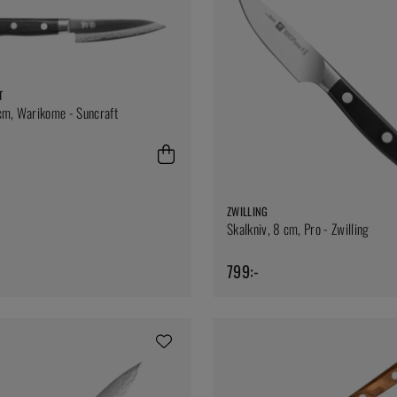
T
cm, Warikome - Suncraft
ZWILLING
Skalkniv, 8 cm, Pro - Zwilling
799:-