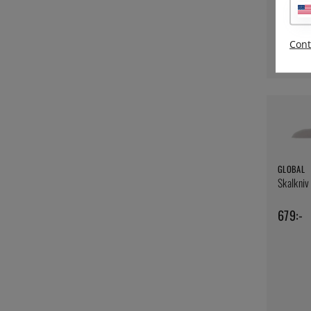
JERO
Barkniv,
Cont
189:-
GLOBAL
Skalkniv
679:-