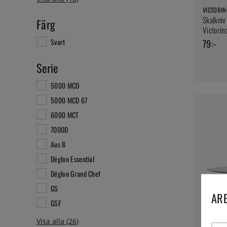
VICTORI
Skalkniv
Färg
Victorin
Svart
79:-
Serie
5000 MCD
5000 MCD 67
6000 MCT
7000D
Aus 8
Déglon Essential
Déglon Grand Chef
GS
ARE
GSF