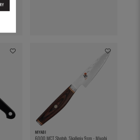
RY
MIYABI
6000 MCT Shotoh, Skalkniv 9cm - Miyabi