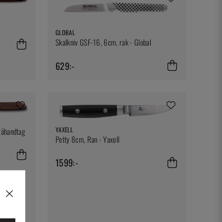
GLOBAL
Skalkniv GSF-16, 6cm, rak - Global
629:-
YAXELL
rähandtag
Petty 8cm, Ran - Yaxell
1599:-