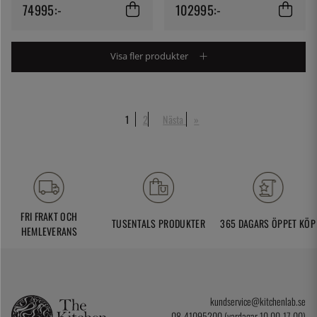
Bertazzoni
ugnar, Orange - Bertazzon
74995:-
102995:-
Visa fler produkter
1
2
Nästa
»
FRI FRAKT OCH
TUSENTALS PRODUKTER
365 DAGARS ÖPPET KÖP
HEMLEVERANS
kundservice@kitchenlab.se
08-41095200 (vardagar 10.00-17.00)