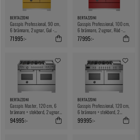
BERTAZZONI
BERTAZZONI
Gasspis Professional, 90 cm,
Gasspis Professional, 100 cm,
6 brännare, 2 ugnar, Gul -
6 brännare, 2 ugnar, Röd -
Bertazzoni
Bertazzoni
71995:-
77995:-
BERTAZZONI
BERTAZZONI
Gasspis Master, 120 cm, 6
Gasspis Professional, 120 cm,
brännare + stekbord, 2 ugnar,
6 brännare + stekbord, 2
Rostfri - Bertazzoni
ugnar, Rostfri - Bertazzo
94995:-
99995:-