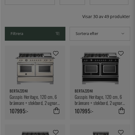
man tagit en fin handverkstradition in i det nya
århundradet med genomgående hög kvalitet och
ingenjörskonst. Deras spisar kännetecknas av en vacker
Visar
30
av
49
produkter
design och enastående funktionalitet. Hos oss hittar du
modeller i flera färger och modeller.
Filtrera
Sortera efter
BERTAZZONI
BERTAZZONI
Gasspis Heritage, 120 cm, 6
Gasspis Heritage, 120 cm, 6
brännare + stekbord, 2 ugnar,
brännare + stekbord, 2 ugnar,
Elfenbensvit - Bertazz
Mattsvart - Bertazzoni
107995:-
107995:-