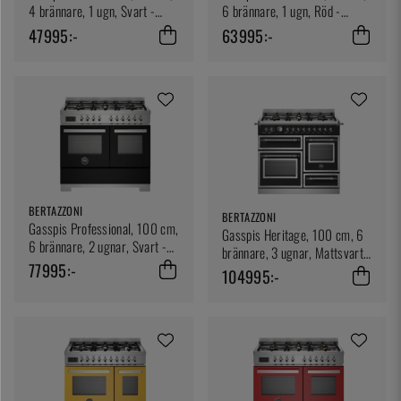
4 brännare, 1 ugn, Svart -
6 brännare, 1 ugn, Röd -
Bertazzoni
Bertazzoni
47995:-
63995:-
BERTAZZONI
BERTAZZONI
Gasspis Professional, 100 cm,
Gasspis Heritage, 100 cm, 6
6 brännare, 2 ugnar, Svart -
brännare, 3 ugnar, Mattsvart -
Bertazzoni
77995:-
Bertazzoni
104995:-