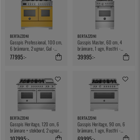
BERTAZZONI
BERTAZZONI
Gasspis Professional, 100 cm,
Gasspis Master, 60 cm, 4
6 brännare, 2 ugnar, Gul -
brännare, 1 ugn, Rostfri -
Bertazzoni
Bertazzoni
77995:-
39995:-
BERTAZZONI
BERTAZZONI
Gasspis Heritage, 120 cm, 6
Gasspis Heritage, 90 cm, 6
brännare + stekbord, 2 ugnar,
brännare, 1 ugn, Rostfri -
Rostfri - Bertazzoni
Bertazzoni
107995:-
69995:-