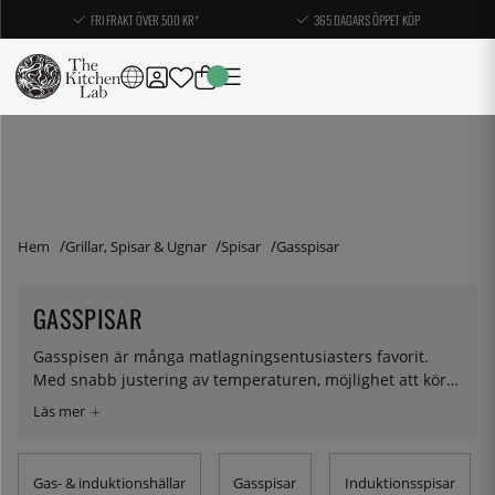
FRI FRAKT ÖVER 500 KR*
365 DAGARS ÖPPET KÖP
Hem
Grillar, Spisar & Ugnar
Spisar
Gasspisar
GASSPISAR
Gasspisen är många matlagningsentusiasters favorit.
Med snabb justering av temperaturen, möjlighet att köra
helt rundade wokpannor och såklart det estetiska i
gaslågan finns det sannerligen fog för det. Bertazzoni är
den enda tillverkaren av spisar som vi på KitchenLab
säljer, och det är inte utan anledning. Hos Bertazzoni har
Gas- & induktionshällar
Gasspisar
Induktionsspisar