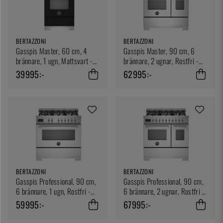
BERTAZZONI
BERTAZZONI
Gasspis Master, 60 cm, 4
Gasspis Master, 90 cm, 6
brännare, 1 ugn, Mattsvart -
brännare, 2 ugnar, Rostfri -
Bertazzoni
Bertazzoni
39995:-
62995:-
BERTAZZONI
BERTAZZONI
Gasspis Professional, 90 cm,
Gasspis Professional, 90 cm,
6 brännare, 1 ugn, Rostfri -
6 brännare, 2 ugnar, Rostfri -
Bertazzoni
Bertazzoni
59995:-
67995:-