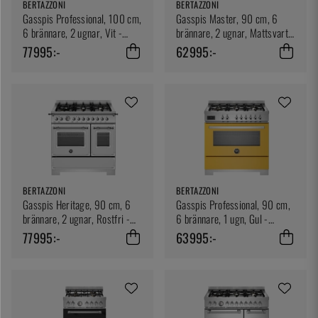
BERTAZZONI
BERTAZZONI
Gasspis Professional, 100 cm,
Gasspis Master, 90 cm, 6
6 brännare, 2 ugnar, Vit -
brännare, 2 ugnar, Mattsvart -
Bertazzoni
Bertazzoni
77995:-
62995:-
BERTAZZONI
BERTAZZONI
Gasspis Heritage, 90 cm, 6
Gasspis Professional, 90 cm,
brännare, 2 ugnar, Rostfri -
6 brännare, 1 ugn, Gul -
Bertazzoni
Bertazzoni
77995:-
63995:-