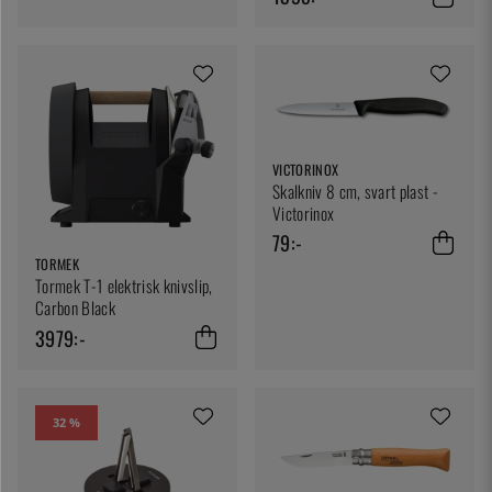
VICTORINOX
Skalkniv 8 cm, svart plast -
Victorinox
79:-
TORMEK
Tormek T-1 elektrisk knivslip,
Carbon Black
3979:-
32 %