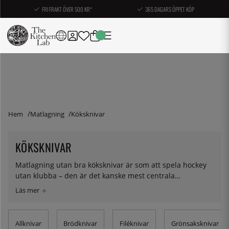
FRI FRAKT ÖVER 500 KR*
365 DAGARS ÖPPET KÖP
Hem
Matlagning
Köksknivar
KÖKSKNIVAR
Matlagning utan bra köksknivar är som att spela hockey
utan klubba – den är det kanske mest centrala
hjälpmedlet och som en förlängning av din hand. Här har
vi samlat alla de köksknivar vi tycker allra mest om: Från
klassiska stålknivar till keramiska knivar och exklusiva,
japanska handsmidda knivar. Sugen på hela knivset eller
Allknivar
Brödknivar
Filéknivar
Grönsaksknivar