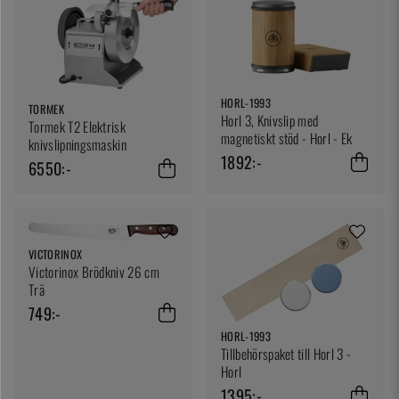
HORL-1993
TORMEK
Horl 3, Knivslip med
Tormek T2 Elektrisk
magnetiskt stöd - Horl - Ek
knivslipningsmaskin
1892:-
6550:-
VICTORINOX
Victorinox Brödkniv 26 cm
Trä
749:-
HORL-1993
Tillbehörspaket till Horl 3 -
Horl
1395:-