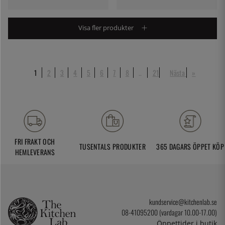
Visa fler produkter
1
2
3
4
5
6
7
8
..
21
Nästa
»
FRI FRAKT OCH
TUSENTALS PRODUKTER
365 DAGARS ÖPPET KÖP
HEMLEVERANS
kundservice@kitchenlab.se
08-41095200 (vardagar 10.00-17.00)
Öppettider i butik