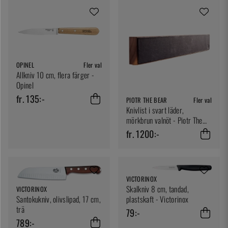
OPINEL
Fler val
Allkniv 10 cm, flera färger -
Opinel
fr. 135:-
PIOTR THE BEAR
Fler val
Knivlist i svart läder,
mörkbrun valnöt - Piotr The
Bear
fr. 1200:-
VICTORINOX
Skalkniv 8 cm, tandad,
VICTORINOX
Santokukniv, olivslipad, 17 cm,
plastskaft - Victorinox
trä
79:-
789:-