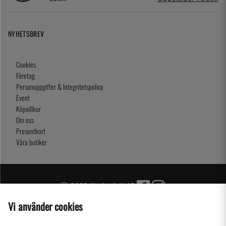
NYHETSBREV
Cookies
Företag
Personuppgifter & Integritetspolicy
Event
Köpvillkor
Om oss
Presentkort
Våra butiker
2026 KitchenLab AB
Vi använder cookies