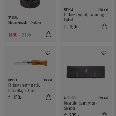
OPINEL
Fler val
Fällkniv i kolstål, trähandtag -
SATAKE
Opinel
Shapu knivslip - Satake
fr. 150:-
1490:-
2195:-
OPINEL
Fler val
Fällkniv i rostfritt stål,
trähandtag - Opinel
fr. 150:-
SURUDOI
Fler val
Knivrulle i svart nylon -
Surudoi
fr. 239:-