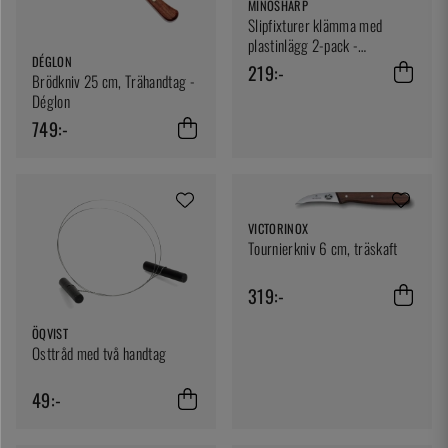
MINOSHARP
Slipfixturer klämma med
plastinlägg 2-pack -
DÉGLON
MinoSharp
219:-
Brödkniv 25 cm, Trähandtag -
Déglon
749:-
VICTORINOX
Tournierkniv 6 cm, träskaft
319:-
ÖQVIST
Osttråd med två handtag
49:-