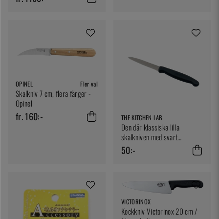
OPINEL
Fler val
Skalkniv 7 cm, flera färger -
Opinel
fr. 160:-
THE KITCHEN LAB
Den där klassiska lilla
skalkniven med svart
plasthandtag - The Kitchen Lab
50:-
VICTORINOX
Kockkniv Victorinox 20 cm /