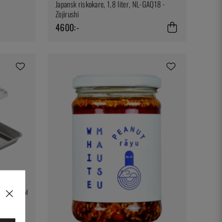
Japansk riskokare, 1,8 liter, NL-GAQ18 -
Zojirushi
4600:-
Fler val
- Clover