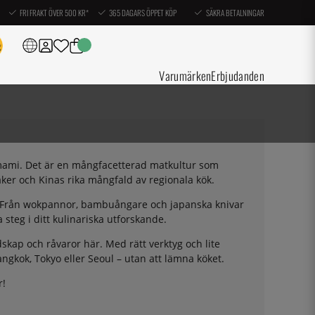
FRI FRAKT ÖVER 500 KR*
365 DAGARS ÖPPET KÖP
SÄKRA BETALNINGAR
Varumärken
Erbjudanden
 umami. Det är en mångfacetterad matkultur som
maker och Kinas rika mångfald av regionala kök.
ma. Från wokpannor, bambuångare och japanska knivar
a steg i ditt kulinariska utforskande.
dskap och råvaror här. Med rätt verktyg och lite
ngkok, Tokyo eller Seoul – utan att lämna köket.
r!