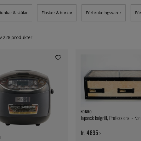
Bunkar & skålar
Flaskor & burkar
Förbrukningsvaror
För
v
228
produkter
KONRO
Japansk kolgrill, Professional - Kon
fr. 4895:-
I