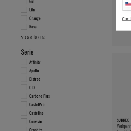
Gul
Lila
Orange
Cont
Rosa
Serie
Affinity
Apollo
Bistrot
CTX
Carbone Plus
CastelPro
Casteline
SUNNEX
Convivio
Wokpann
Graphite