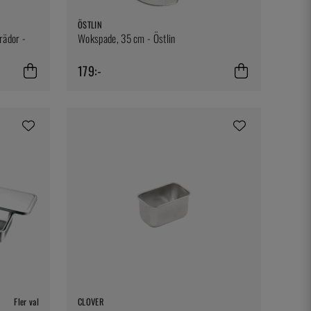
ÖSTLIN
rädor -
Wokspade, 35 cm - Östlin
179:-
Fler val
CLOVER