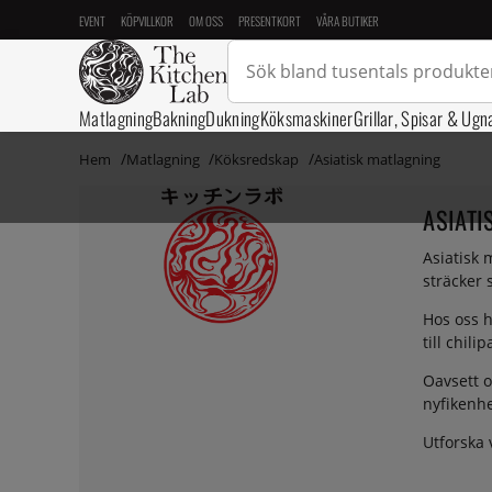
EVENT
KÖPVILLKOR
OM OSS
PRESENTKORT
VÅRA BUTIKER
Matlagning
Bakning
Dukning
Köksmaskiner
Grillar, Spisar & Ugn
Hem
Matlagning
Köksredskap
Asiatisk matlagning
ASIATI
Asiatisk 
sträcker 
Hos oss h
till chil
Oavsett o
nyfikenhe
Utforska 