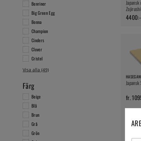
Japansk 
Benriner
Zojirushi
Big Green Egg
4400:-
Bonna
Champion
Cinders
Clover
Cristel
HASEGAW
Japansk
Färg
fr. 109
Beige
Blå
Brun
ARE
Grå
Grön