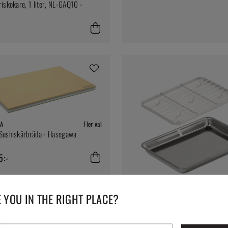
riskokare, 1 liter, NL-GAQ10 -
A
Fler val
 Sushiskärbräda - Hasegawa
5:-
 YOU IN THE RIGHT PLACE?
CLOVER
Ugnsbricka + galler i rostfritt stål 