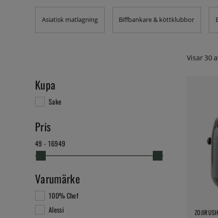
Asiatisk matlagning
Biffbankare & köttklubbor
Visar
30
a
Kupa
Sake
Pris
49 - 16949
Varumärke
100% Chef
Alessi
ZOJIRUSH