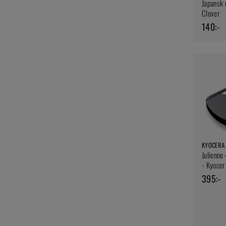
Japansk m
Clover
140:-
KYOCERA
Julienne
- Kyocer
395:-