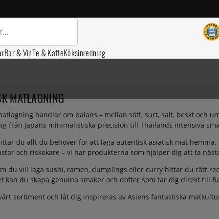
ar
Bar & Vin
Te & Kaffe
Köksinredning
SK MATLAGNING
matlagning handlar om balans – mellan sött, surt, salt, beskt och
sig från Japans minimalistiska precision till Thailands intensiva s
ittar du allt du behöver för att laga autentisk asiatisk mat hem
ipastor och riskokare – vi har produkterna som hjälper dig att ta näst
m du vill laga sushi, ramen, dumplings eller curry hittar du rätt re
t kan du skapa genuina smaker och dofter som tar dig direkt till Ba
vårt sortiment och låt dig inspireras av Asiens fantastiska matkultu