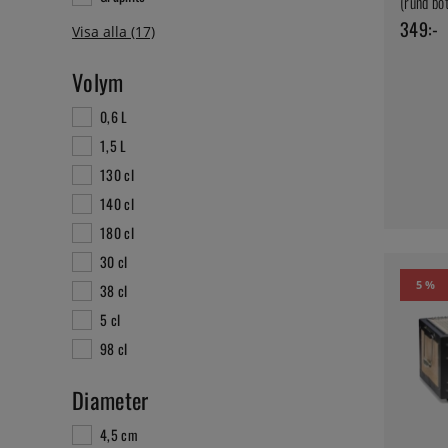
(rund bo
349:-
Volym
0,6 L
1,5 L
130 cl
140 cl
180 cl
30 cl
5 %
38 cl
5 cl
98 cl
Diameter
4,5 cm