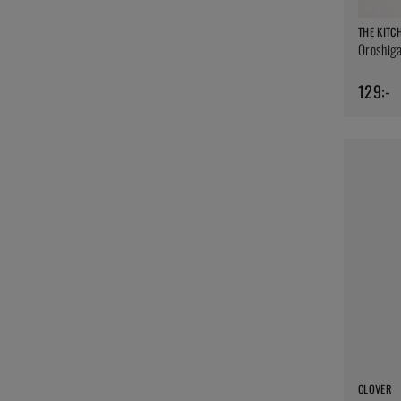
THE KITC
Oroshigan
129:-
CLOVER