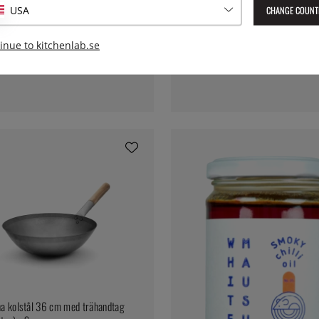
fr. 329:-
CHANGE COUNT
USA
inue to kitchenlab.se
a kolstål 36 cm med trähandtag