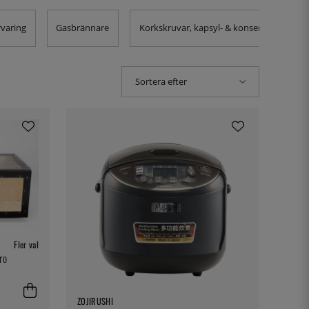
varing
Gasbrännare
Korkskruvar, kapsyl- & konservöppnare
Sortera efter
Fler val
ro
ZOJIRUSHI