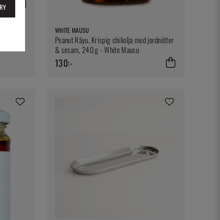
RY
WHITE MAUSU
Peanut Rãyu, Krispig chiliolja med jordnötter
& sesam, 240 g - White Mausu
130:-