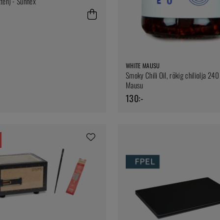
tten) - Sunnex
WHITE MAUSU
Smoky Chili Oil, rökig chiliolja 24
Mausu
130:-