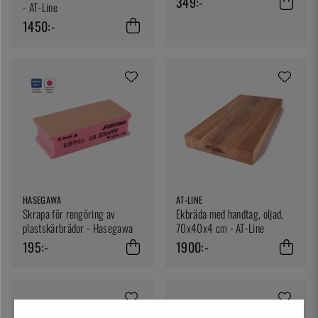
349:-
- AT-Line
1450:-
HASEGAWA
AT-LINE
Skrapa för rengöring av
Ekbräda med handtag, oljad,
plastskärbrädor - Hasegawa
70x40x4 cm - AT-Line
195:-
1900:-