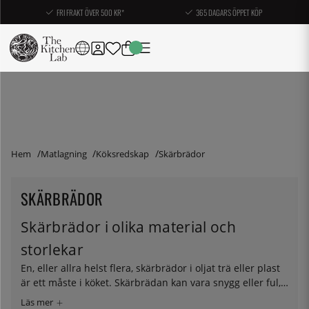
FRI FRAKT ÖVER 500 KR*
365 DAGARS ÖPPET KÖP
Hem
Matlagning
Köksredskap
Skärbrädor
SKÄRBRÄDOR
Skärbrädor i olika material och
storlekar
En, eller allra helst flera, skärbrädor i oljat trä eller plast
är ett måste i köket. Skärbrädan kan vara snygg eller ful,
tjock eller platt, billig eller dyr – det viktigaste är att den