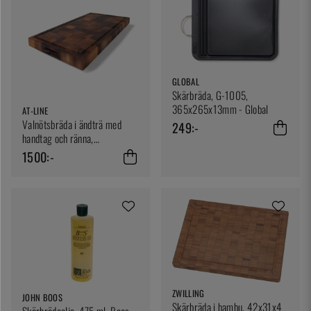
GLOBAL
Skärbräda, G-1005,
365x265x13mm - Global
AT-LINE
Valnötsbräda i ändträ med
249:-
handtag och ränna,
450x250x40mm - AT-Line
1500:-
ZWILLING
JOHN BOOS
Skärbräda i bambu, 42x31x4