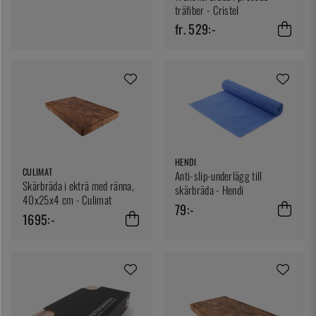
träfiber - Cristel
fr. 529:-
HENDI
CULIMAT
Anti-slip-underlägg till
Skärbräda i ekträ med ränna,
skärbräda - Hendi
40x25x4 cm - Culimat
79:-
1695:-