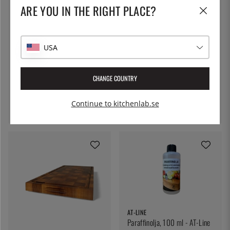
ARE YOU IN THE RIGHT PLACE?
USA
HASEGAWA
Fler val
CULIMAT
CHANGE COUNTRY
Japansk Sushiskärbräda, Svart
Skärbräda i ekträ med ränna,
- Hasegawa
50x30x4 cm - Culimat
Continue to kitchenlab.se
fr. 1195:-
2495:-
AT-LINE
Paraffinolja, 100 ml - AT-Line