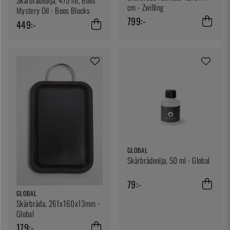
Skärbrädeolja, 475 ml, Boos
cm - Zwilling
Mystery Oil - Boos Blocks
799:-
449:-
GLOBAL
Skärbrädeolja, 50 ml - Global
79:-
GLOBAL
Skärbräda, 261x160x13mm -
Global
179:-