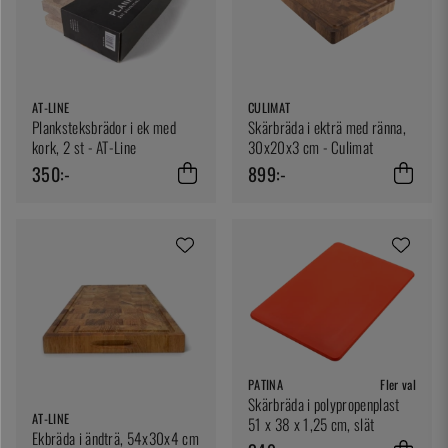
AT-LINE
CULIMAT
Planksteksbrädor i ek med
Skärbräda i ekträ med ränna,
kork, 2 st - AT-Line
30x20x3 cm - Culimat
350:-
899:-
PATINA
Fler val
Skärbräda i polypropenplast
AT-LINE
51 x 38 x 1,25 cm, slät
Ekbräda i ändträ, 54x30x4 cm