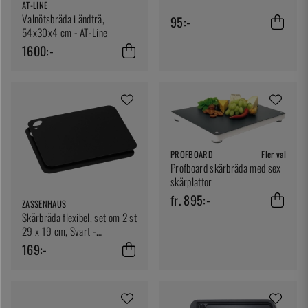
AT-LINE
Valnötsbräda i ändträ,
95:-
54x30x4 cm - AT-Line
1600:-
PROFBOARD
Fler val
Profboard skärbräda med sex
skärplattor
fr. 895:-
ZASSENHAUS
Skärbräda flexibel, set om 2 st
29 x 19 cm, Svart -
Zassenhaus
169:-