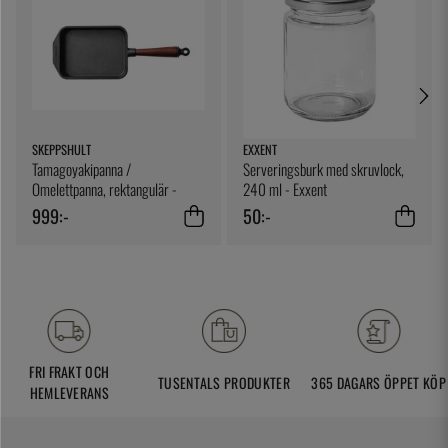
SKEPPSHULT
EXXENT
Tamagoyakipanna /
Serveringsburk med skruvlock,
Omelettpanna, rektangulär -
240 ml - Exxent
Skeppshult
999:-
50:-
FRI FRAKT OCH
TUSENTALS PRODUKTER
365 DAGARS ÖPPET KÖP
HEMLEVERANS