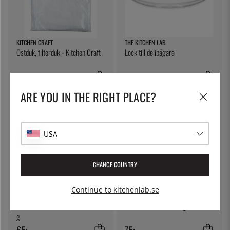
KITCHEN CRAFT
THE KITCHEN LAB
Ostduk, filterduk - Kitchen Craft
Lock till delibägare
79:-
5:-
ARE YOU IN THE RIGHT PLACE?
USA
CHANGE COUNTRY
Continue to kitchenlab.se
FRUTOS SECOS AURO
ÖSTLIN
Friterade Marconamandlar, 125
Gastrosked / serveringssked
g
65:-
75:-