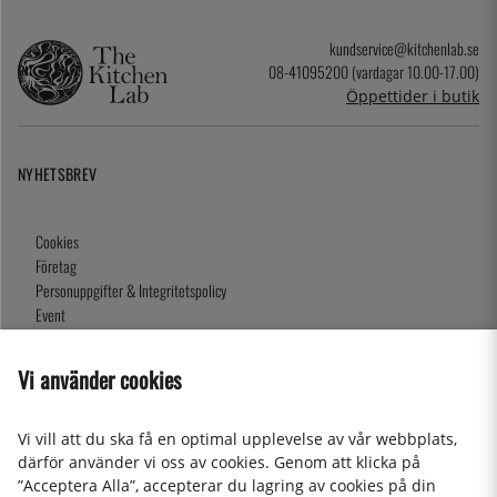
kundservice@kitchenlab.se
08-41095200 (vardagar 10.00-17.00)
Öppettider i butik
NYHETSBREV
Cookies
Företag
Personuppgifter & Integritetspolicy
Event
Köpvillkor
Om oss
Vi använder cookies
Presentkort
Våra butiker
Vi vill att du ska få en optimal upplevelse av vår webbplats,
därför använder vi oss av cookies. Genom att klicka på
”Acceptera Alla”, accepterar du lagring av cookies på din