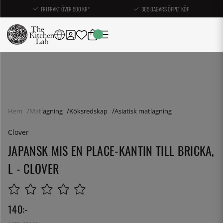
FRI FRAKT ÖVER 500 KR*
365 DAGARS ÖPPET KÖP
Hem
Matlagning
Köksredskap
Asiatisk matlagning
Clover
JAPANSK MIS EN PLACE-KANTIN TILL BRICKA,
L - CLOVER
140
:-