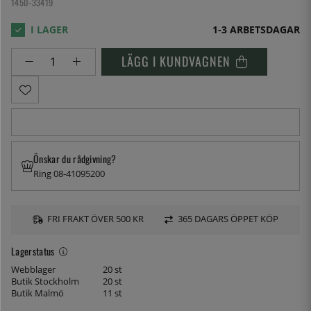
1450-33419
1-3 ARBETSDAGAR
LÄGG I KUNDVAGNEN
Önskar du rådgivning?
Ring 08-41095200
FRI FRAKT ÖVER 500 KR
365 DAGARS ÖPPET KÖP
Lagerstatus
Webblager
20 st
Butik Stockholm
20 st
Butik Malmö
11 st