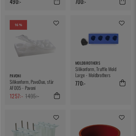
490:-
700:-
16 %
MOLDBROTHERS
Silikonform, Truffle Mold
Large - Moldbrothers
PAVONI
Silikonform, PavoDuo, sfär
770:-
AF005 - Pavoni
1257:-
1495:-