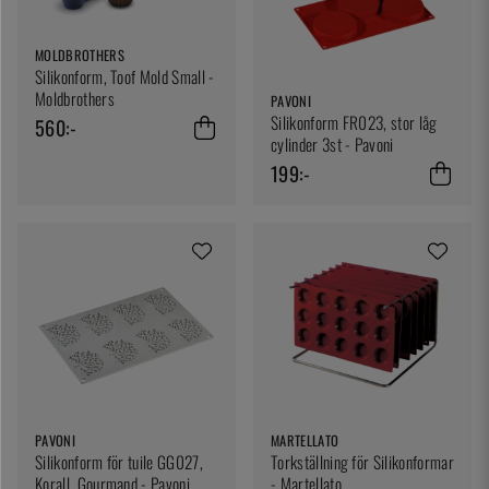
MOLDBROTHERS
Silikonform, Toof Mold Small -
Moldbrothers
PAVONI
Silikonform FR023, stor låg
560:-
cylinder 3st - Pavoni
199:-
PAVONI
MARTELLATO
Silikonform för tuile GG027,
Torkställning för Silikonformar
Korall, Gourmand - Pavoni
- Martellato