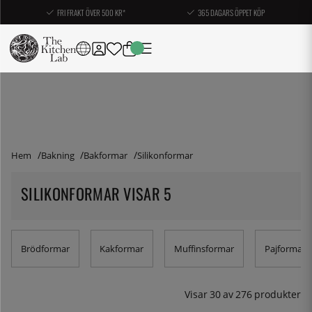
FRI FRAKT ÖVER 500 KR*
365 DAGARS ÖPPET KÖP
Hem
Bakning
Bakformar
Silikonformar
SILIKONFORMAR VISAR 5
Brödformar
Kakformar
Muffinsformar
Pajformar
Visar
30
av
276
produkter