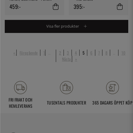
459:-
395:-
Visa fler produkter
«
Föregående
1
..
2
3
4
5
6
7
8
..
10
Nästa
»
FRI FRAKT OCH
TUSENTALS PRODUKTER
365 DAGARS ÖPPET KÖP
HEMLEVERANS