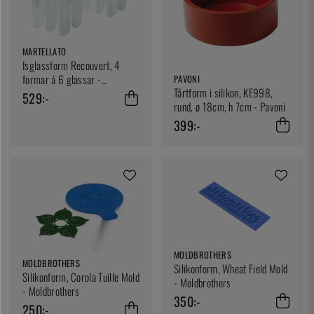
MARTELLATO
Isglassform Recouvert, 4
formar á 6 glassar -
PAVONI
Tårtform i silikon, KE998,
Martellato
529:-
rund, ø 18cm, h 7cm - Pavoni
399:-
MOLDBROTHERS
MOLDBROTHERS
Silikonform, Wheat Field Mold
Silikonform, Corola Tuille Mold
- Moldbrothers
- Moldbrothers
350:-
250:-