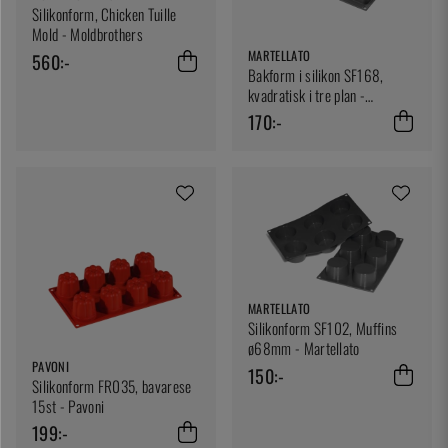
Silikonform, Chicken Tuille
Mold - Moldbrothers
MARTELLATO
560:-
Bakform i silikon SF168,
kvadratisk i tre plan -
Martellato
170:-
MARTELLATO
Silikonform SF102, Muffins
ø68mm - Martellato
PAVONI
150:-
Silikonform FR035, bavarese
15st - Pavoni
199:-