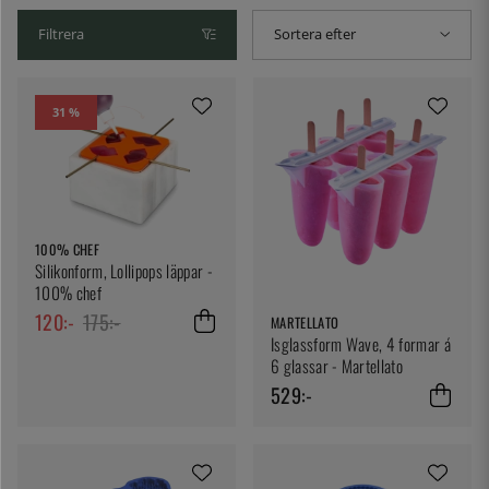
Filtrera
Sortera efter
31 %
100% CHEF
Silikonform, Lollipops läppar -
100% chef
120:-
175:-
MARTELLATO
Isglassform Wave, 4 formar á
6 glassar - Martellato
529:-