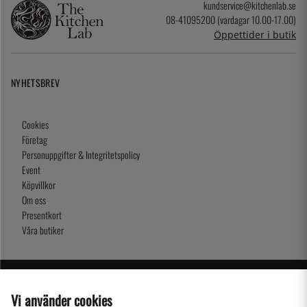
kundservice@kitchenlab.se
08-41095200 (vardagar 10.00-17.00)
Öppettider i butik
NYHETSBREV
Cookies
Företag
Personuppgifter & Integritetspolicy
Event
Köpvillkor
Om oss
Presentkort
Våra butiker
2026 KitchenLab AB
Vi använder cookies