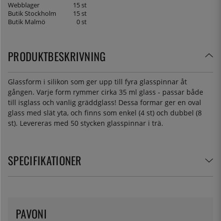
Webblager
15 st
Butik Stockholm
15 st
Butik Malmö
0 st
PRODUKTBESKRIVNING
Glassform i silikon som ger upp till fyra glasspinnar åt
gången. Varje form rymmer cirka 35 ml glass - passar både
till isglass och vanlig gräddglass! Dessa formar ger en oval
glass med slät yta, och finns som enkel (4 st) och dubbel (8
st). Levereras med 50 stycken glasspinnar i trä.
SPECIFIKATIONER
PAVONI