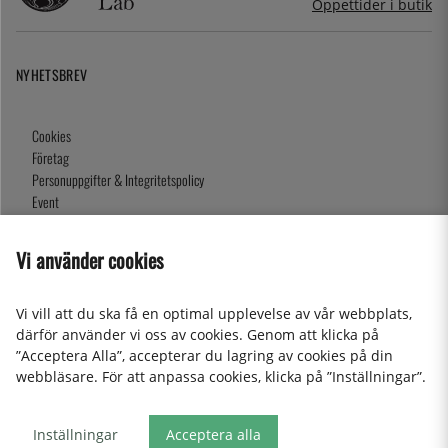
Öppettider i butik
NYHETSBREV
Cookies
Företag
Personuppgifter & Integritetspolicy
Event
Köpvillkor
Om oss
Vi använder cookies
Presentkort
Våra butiker
Vi vill att du ska få en optimal upplevelse av vår webbplats,
därför använder vi oss av cookies. Genom att klicka på
”Acceptera Alla”, accepterar du lagring av cookies på din
2026 KitchenLab AB
webbläsare. För att anpassa cookies, klicka på ”Inställningar”.
Inställningar
Acceptera alla