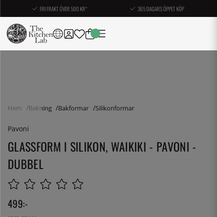
FRI FRAKT ÖVER 500 KR*
365 DAGARS ÖPPET KÖP
Hem
Bakning
Bakformar
Silikonformar
Pavoni
GLASSFORM I SILIKON, WAIKIKI - PAVONI -
DUBBEL
499
:-