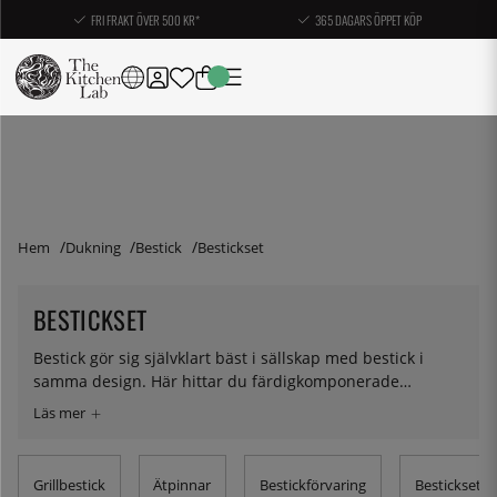
FRI FRAKT ÖVER 500 KR*
365 DAGARS ÖPPET KÖP
Hem
Dukning
Bestick
Bestickset
BESTICKSET
Bestick gör sig självklart bäst i sällskap med bestick i
samma design. Här hittar du färdigkomponerade
bestickset med varierande antal delar från välkända
märken som Alessi och Zwilling.
Grillbestick
Ätpinnar
Bestickförvaring
Bestickset