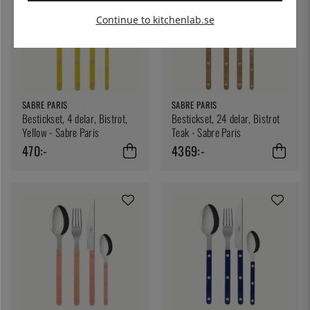
Continue to kitchenlab.se
SABRE PARIS
SABRE PARIS
Bestickset, 4 delar, Bistrot,
Bestickset, 24 delar, Bistrot
Yellow - Sabre Paris
Teak - Sabre Paris
470:-
4369:-