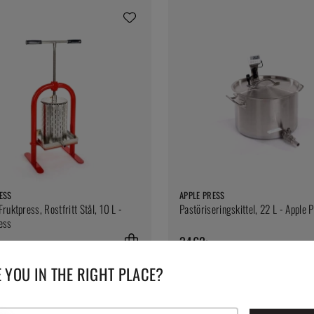
ESS
APPLE PRESS
ruktpress, Rostfritt Stål, 10 L -
Pastöriseringskittel, 22 L - Apple 
ess
3462:-
 YOU IN THE RIGHT PLACE?