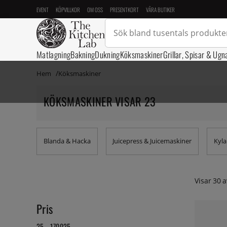
EVENT
KÖPVILLKOR
OM OSS
PRESENTKORT
VÅRA BUTIKER
Matlagning
Bakning
Dukning
Köksmaskiner
Grillar, Spisar & Ugn
Hem
Köksmaskiner
KÖKSMASKINER VISAR 23
Blanda & Hacka
Juicepress & Juicemaskiner
Kyla
Visar
30
a
Pris
25 - 170025