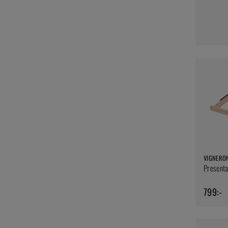
VIGNERO
Presenta
799:-