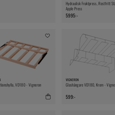
Hydraulisk Fruktpress, Rostfritt Stå
Apple Press
5995:-
N
VIGNERON
tionshylla, VD180 - Vigneron
Glashängare VD180, Krom - Vigne
599:-