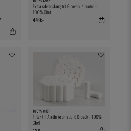
100% CHEF
Extra silikonslang till Girovap, 4 meter -
100% Chef
x
449:-
100% CHEF
Filter till Aladin Aromatic, 60-pack - 100%
Chef
129:-