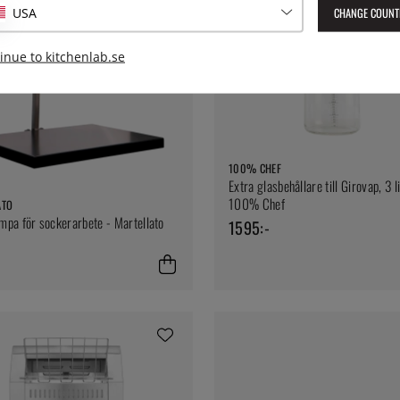
CHANGE COUNT
USA
inue to kitchenlab.se
100% CHEF
Extra glasbehållare till Girovap, 3 li
100% Chef
ATO
pa för sockerarbete - Martellato
1595:-