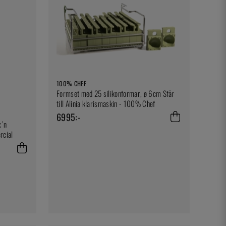
100% CHEF
Formset med 25 silikonformar, ø 6cm Sfär
till Alinia klarismaskin - 100% Chef
6995:-
x´n
rcial