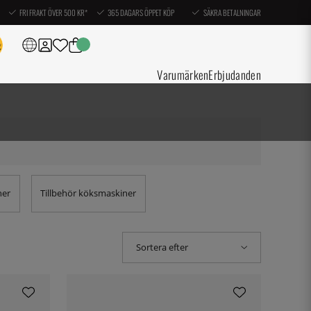
FRI FRAKT ÖVER 500 KR*
365 DAGARS ÖPPET KÖP
SÄKRA BETALNINGAR
Varumärken
Erbjudanden
ner
Tillbehör köksmaskiner
Sortera efter