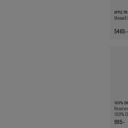
APPLE PR
Manuell 
5465:-
100% CH
Reservro
100% C
995:-