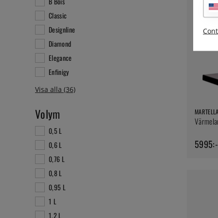
B Bois
Classic
Designline
Cont
Diamond
Elegance
Enfinigy
Volym
MARTELL
Värmelam
0,5 L
5995:-
0,6 L
0,76 L
0,8 L
0,95 L
1 L
1,2 L