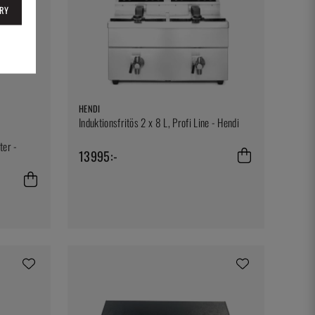
RY
HENDI
Induktionsfritös 2 x 8 L, Profi Line - Hendi
ter -
13995:-