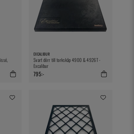
EXCALIBUR
lissé,
Svart dörr till torkskåp 4900 & 4926T -
Excalibur
795:-