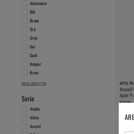
Aluminium
Blå
Brons
Grå
Grön
Gul
Guld
Koppar
Krom
APPLE PR
Manuell F
Apple Pr
Serie
5360:-
Aladin
ARE
Alinia
Ascent