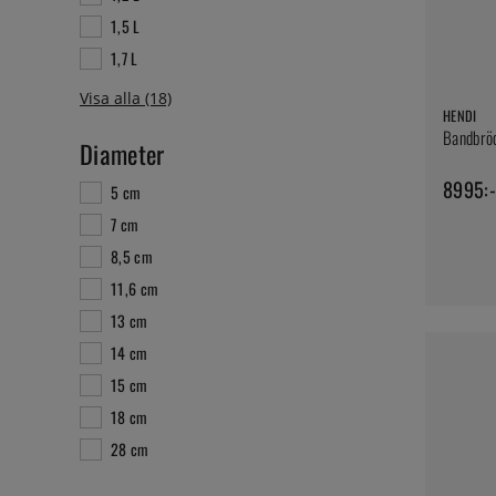
1,5 L
1,7 L
HENDI
Bandbröd
Diameter
8995:-
5 cm
7 cm
8,5 cm
11,6 cm
13 cm
14 cm
15 cm
18 cm
28 cm