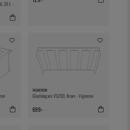
l, 26 L -
VIGNERON
ron
Glashängare VS200, Krom - Vigneron
699:-