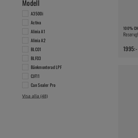
Modell
A3500i
Activa
100% CH
Alinia A1
Reservgl
Alinia A2
1995:-
BLC01
BLF03
Bänkmonterad LPF
CJF11
Can Sealer Pro