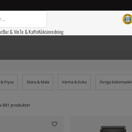
ar
Bar & Vin
Te & Kaffe
Köksinredning
 & Frysa
Skära & Mala
Värma & Koka
Övriga köksmaski
v
881
produkter