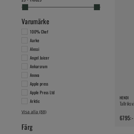
Varumärke
100% Chef
Aarke
Alessi
Angel Juicer
Ankarsrum
Anova
Apple press
Apple Press Ltd
HENDI
Arktic
Tallriksv
6795:-
Färg