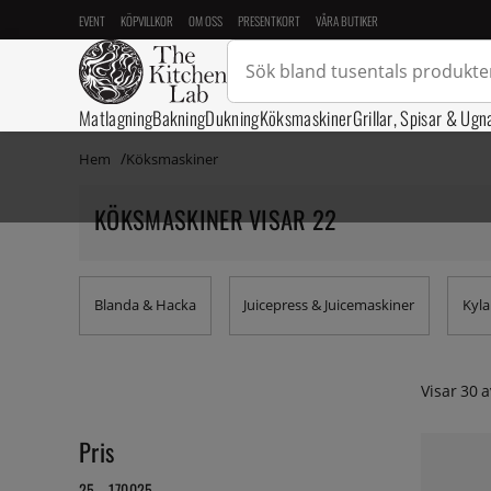
EVENT
KÖPVILLKOR
OM OSS
PRESENTKORT
VÅRA BUTIKER
Matlagning
Bakning
Dukning
Köksmaskiner
Grillar, Spisar & Ugn
Hem
Köksmaskiner
KÖKSMASKINER VISAR 22
Blanda & Hacka
Juicepress & Juicemaskiner
Kyla
Visar
30
a
Pris
25 - 170025