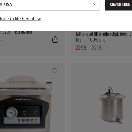
CHANGE COUNT
USA
inue to kitchenlab.se
ONI
ad kyl/frys Professional, fristående,
100% CHEF
Rostfri - Bertazzoni
Tajinekupol till Aladin rökpistoler, 
-
18cm - 100% Chef
2299:-
2719:-