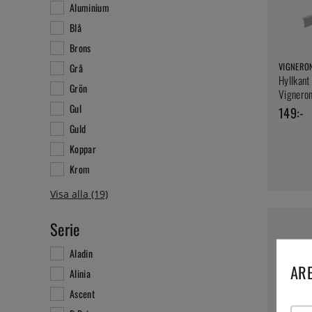
Aluminium
Blå
Brons
VIGNERO
Grå
Hyllkant
Grön
Vignero
Gul
149:-
Guld
Koppar
Krom
Serie
Aladin
ARE
Alinia
Ascent