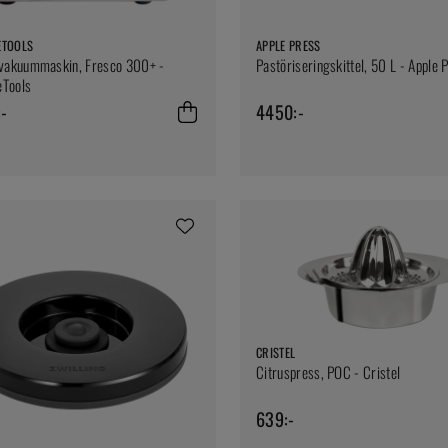
ETOOLS
APPLE PRESS
akuummaskin, Fresco 300+ -
Pastöriseringskittel, 50 L - Apple 
eTools
-
4450:-
CRISTEL
Citruspress, POC - Cristel
639:-