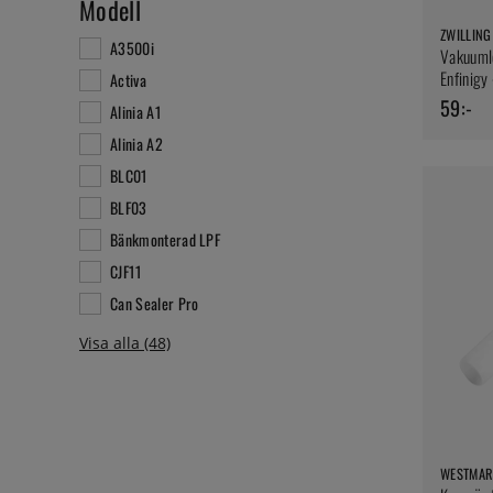
Modell
ZWILLING
A3500i
Vakuumlo
Enfinigy 
Activa
59:-
Alinia A1
Alinia A2
BLC01
BLF03
Bänkmonterad LPF
CJF11
Can Sealer Pro
WESTMAR