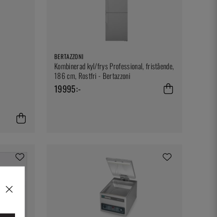
BERTAZZONI
Kombinerad kyl/frys Professional, fristående,
186 cm, Rostfri - Bertazzoni
19995:-