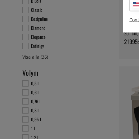
B Bois
Classic
Designline
Cont
BERTAZZ
Kombiner
Diamond
201 cm, 
Elegance
21995:
Enfinigy
Volym
0,5 L
0,6 L
0,76 L
0,8 L
0,95 L
1 L
1,2 L