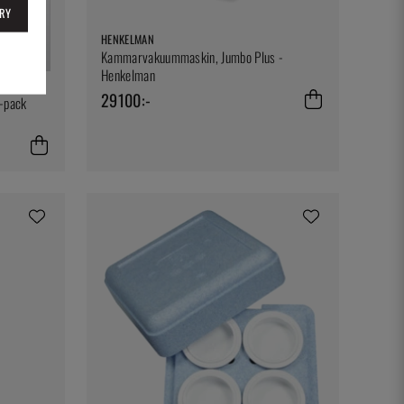
RY
HENKELMAN
Kammarvakuummaskin, Jumbo Plus -
Henkelman
29100:-
6-pack