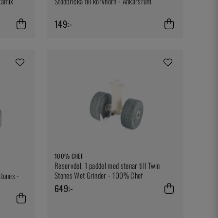
itamix
Stödbricka till korvhorn - Ankarsrum
149:-
100% CHEF
Reservdel, 1 paddel med stenar till Twin
Stones Wet Grinder - 100% Chef
Stones -
649:-