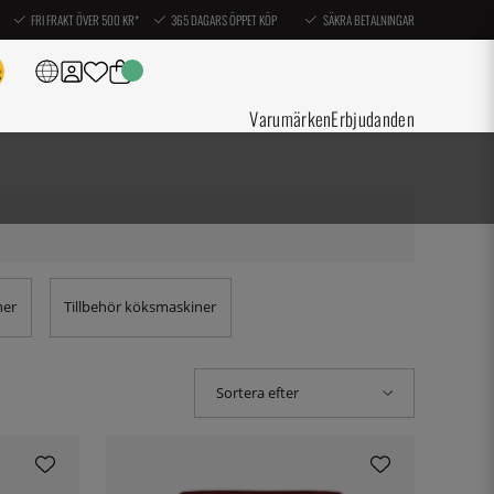
FRI FRAKT ÖVER 500 KR*
365 DAGARS ÖPPET KÖP
SÄKRA BETALNINGAR
Varumärken
Erbjudanden
ner
Tillbehör köksmaskiner
Sortera efter