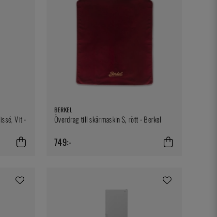
BERKEL
issé, Vit -
Överdrag till skärmaskin S, rött - Berkel
749:-