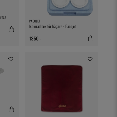
Press
PACOJET
Isolerad box för bägare - Pacojet
1350:-