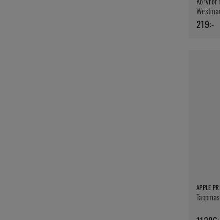
Korvrör t
Westma
219:-
APPLE PR
Tappmask