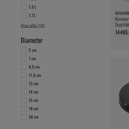
1,5 L
SOUSVID
1,7 L
Kammarv
SousVid
14495:
Diameter
5 cm
7 cm
8,5 cm
11,6 cm
13 cm
14 cm
15 cm
18 cm
28 cm