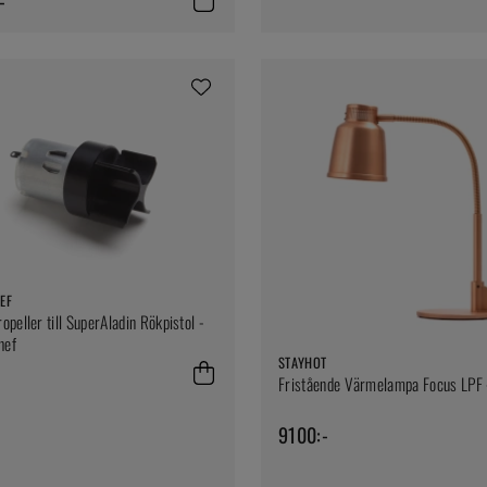
-
EF
opeller till SuperAladin Rökpistol -
hef
STAYHOT
Fristående Värmelampa Focus LPF 
9100:-