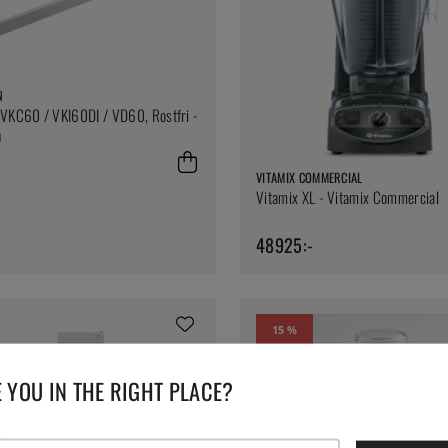
N
 VKC60 / VKI60DI / VD60, Rostfri -
n
VITAMIX COMMERCIAL
Vitamix XL - Vitamix Commercial
48925:-
15 %
 YOU IN THE RIGHT PLACE?