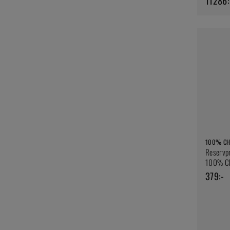
11286:
100% CH
Reservpr
100% C
379:-