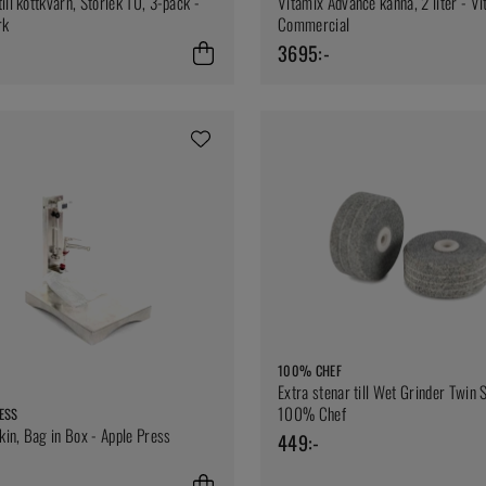
ill köttkvarn, Storlek 10, 3-pack -
Vitamix Advance kanna, 2 liter - V
rk
Commercial
3695:-
100% CHEF
Extra stenar till Wet Grinder Twin 
100% Chef
ESS
in, Bag in Box - Apple Press
449:-