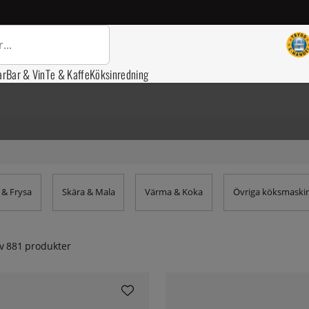
ar
Bar & Vin
Te & Kaffe
Köksinredning
 & Frysa
Skära & Mala
Värma & Koka
Övriga köksmaski
v
881
produkter