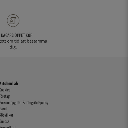
 DAGARS ÖPPET KÖP
 gott om tid att bestämma
dig.
KitchenLab
Cookies
Företag
Personuppgifter & Integritetspolicy
Event
Köpvillkor
Om oss
Presentkort