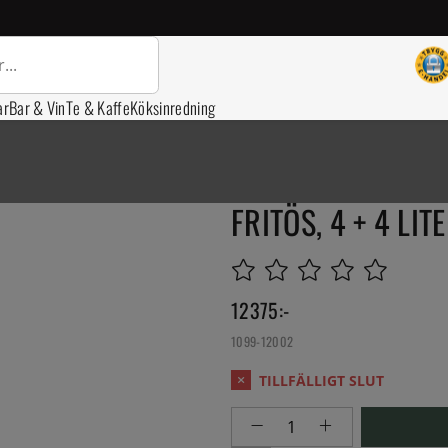
ar
Bar & Vin
Te & Kaffe
Köksinredning
FRITÖS, 4 + 4 LITE
12375
:-
1099-12002