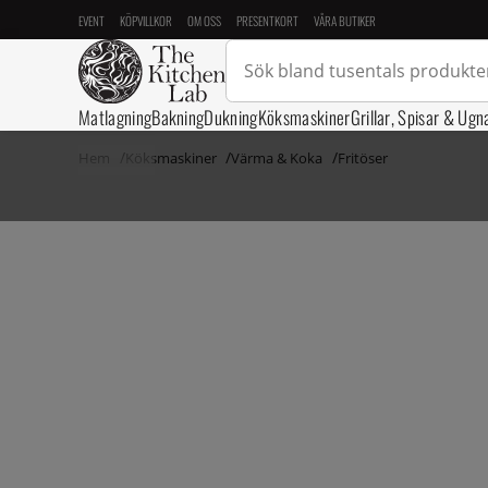
EVENT
KÖPVILLKOR
OM OSS
PRESENTKORT
VÅRA BUTIKER
Matlagning
Bakning
Dukning
Köksmaskiner
Grillar, Spisar & Ugn
Hem
Köksmaskiner
Värma & Koka
Fritöser