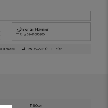
Önskar du rådgivning?
t
Ring 08-41095200
t
t
VER 500 KR
365 DAGARS ÖPPET KÖP
Fritöser