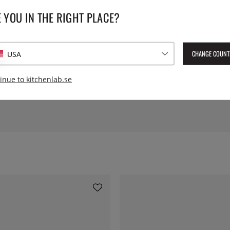
 YOU IN THE RIGHT PLACE?
Lev. artikelnummer:
ECO-4+4
EAN:
21605380650105
CHANGE COUNT
USA
inue to kitchenlab.se