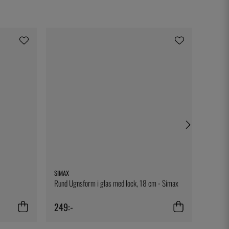
SIMAX
BENEDI
Rund Ugnsform i glas med lock, 18 cm - Simax
Assiett
249:-
109:-