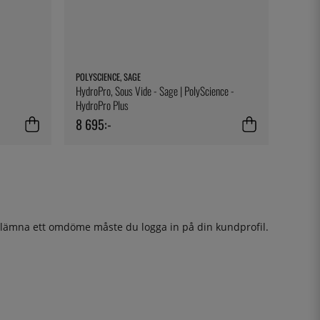
POLYSCIENCE, SAGE
HydroPro, Sous Vide - Sage | PolyScience -
HydroPro Plus
8 695:-
t lämna ett omdöme måste du
logga in
på din kundprofil.