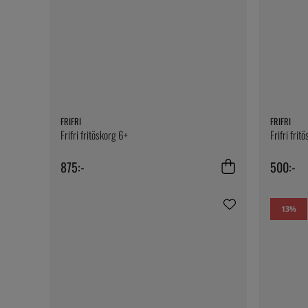
FRIFRI
FRIFRI
Frifri fritöskorg 6+
Frifri fritö
875:-
500:-
13
%