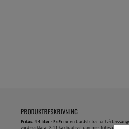
PRODUKTBESKRIVNING
Fritös, 4 4 liter - FriFri
är en bordsfritös för två bassäng
vardera klarar 8-11 kg djupfryst pommes frites per tim