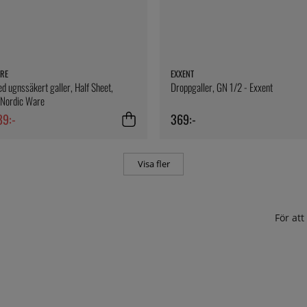
RE
EXXENT
d ugnssäkert galler, Half Sheet,
Droppgaller, GN 1/2 - Exxent
 Nordic Ware
89:-
369:-
Visa fler
För at