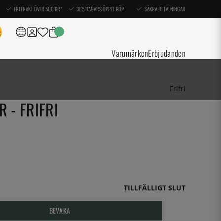
FRI FRAKT ÖVER 500 KR*
365 DAGARS ÖPPET KÖP
SÄKRA BETALNINGAR
Varumärken
Erbjudanden
Frifri
R - FRIFRI
TILLFÄLLIGT SLUT
BEVAKA