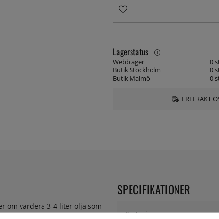
Lagerstatus
Webblager
0 s
Butik Stockholm
0 s
Butik Malmö
0 s
FRI FRAKT Ö
SPECIFIKATIONER
er om vardera 3-4 liter olja som
Sortering:
me.