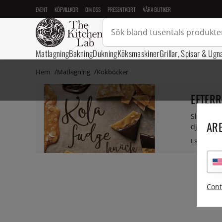
EVENT
KÖPVILLKOR
OM OSS
PRESENTKORT
VÅRA BUTIKER
Matlagning
Bakning
Dukning
Köksmaskiner
Grillar, Spisar & Ugn
Hem
Matlagning
Kokböcker
EFTERR
Slutet got
ARE
djup och 
fräscht e
enklare.
Cont