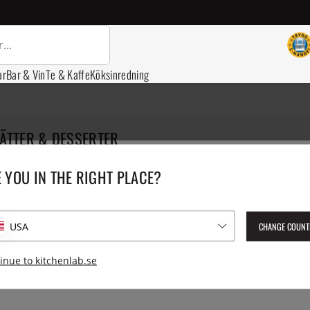
ar
Bar & Vin
Te & Kaffe
Köksinredning
ÄTTER & DESSERTER
t, allting gott - eller hur är det? En efterrätt kan verkligen sätta pr
 YOU IN THE RIGHT PLACE?
oåterkallelig matkoma. Här hittar du kokböcker som har efterrätter 
ller smörigt och chokladintensivt. Vi har böcker som kräver en del 
CHANGE COUNT
USA
Sidan saknar för tillfället produkter
inue to kitchenlab.se