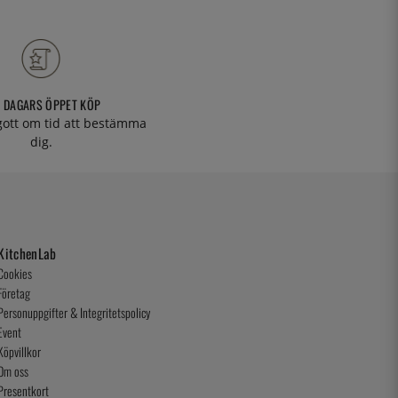
 DAGARS ÖPPET KÖP
 gott om tid att bestämma
dig.
KitchenLab
Cookies
Företag
Personuppgifter & Integritetspolicy
Event
Köpvillkor
Om oss
Presentkort