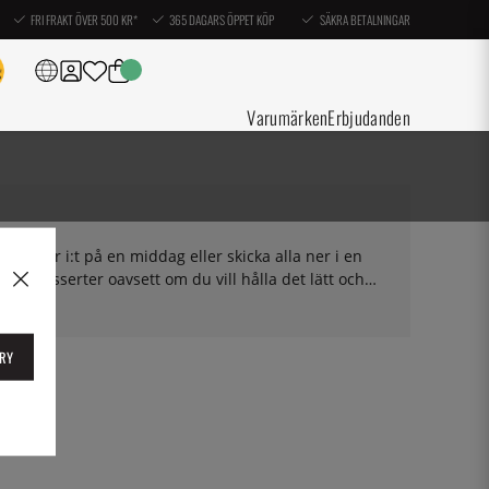
FRI FRAKT ÖVER 500 KR*
365 DAGARS ÖPPET KÖP
SÄKRA BETALNINGAR
Varumärken
Erbjudanden
icken över i:t på en middag eller skicka alla ner i en
och desserter oavsett om du vill hålla det lätt och
förkunskap och böcker som håller recepten lite
RY