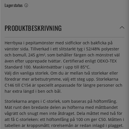
Lagerstatus
PRODUKTBESKRIVNING
Herrbyxa i pepitamönster med sidfickor och bakficka på
vänster sida. Tillverkad i ett slitstarkt tyg i 52/48% polyester
och bomull, 245 g/m², som behåller färgen och mönstret väl
även efter upprepade tvättar. Certifierad enligt OEKO-TEX
Standard 100. Maskintvättbar i upp till 85°C.
Välj din vanliga storlek. Om du är mellan två storlekar eller
föredrar mer arbetsutrymme, välj ett steg upp. Storlekarna
C146 till C154 är speciellt anpassade för längre personer och
har extra längd i ben och bål.
Storlekarna anges i C-storlek, som baseras på höftomfång.
Mät runt den bredaste delen av höfterna med måttbandet
vågrätt och snugt men inte åtdraget. Dela måttet med två för
att få C-storleken: ett höftomfång på 100 cm ger C50. Måtten i
tabellen är kroppsmått; rörelsemån är redan inlagd i plagget.