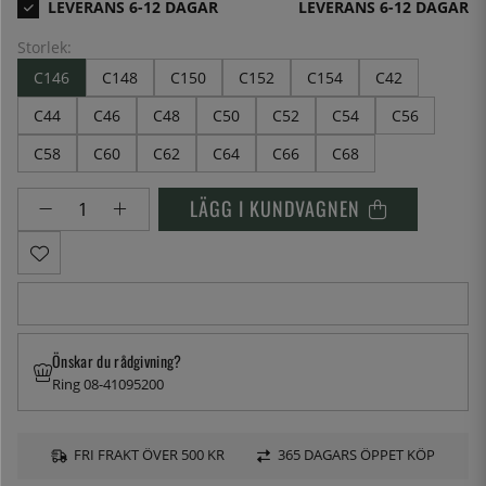
LEVERANS 6-12 DAGAR
Storlek:
C146
C148
C150
C152
C154
C42
C44
C46
C48
C50
C52
C54
C56
C58
C60
C62
C64
C66
C68
LÄGG I KUNDVAGNEN
Önskar du rådgivning?
Ring 08-41095200
FRI FRAKT ÖVER 500 KR
365 DAGARS ÖPPET KÖP