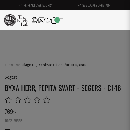
FRI FRAKT ÖVER 500 KR*
365 DAGARS ÖPPET KÖP
Hem
Matlagning
Kökstextilier
Kockbyxor
Segers
BYXA HERR, PEPITA SVART - SEGERS - C146
769
:-
1092-29553