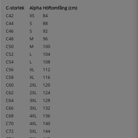
C-storlek
Alpha
Höftomfång (cm)
C42
XS
84
C44
S
88
C46
S
92
C48
M
96
C50
M
100
C52
L
104
C54
L
108
C56
XL
112
C58
XL
116
C60
2XL
120
C62
2XL
124
C64
3XL
128
C66
3XL
132
C68
4XL
136
C70
4XL
140
C72
5XL
144