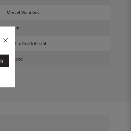
Marcel Wanders
7,6 cm
Porslin, Rostfritt stål
Dressed
RY