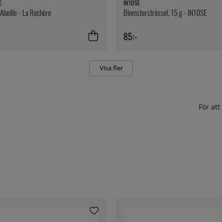
E
IN10SE
beille - La Rochère
Blomsterströssel, 15 g - IN10SE
85:-
Visa fler
För at