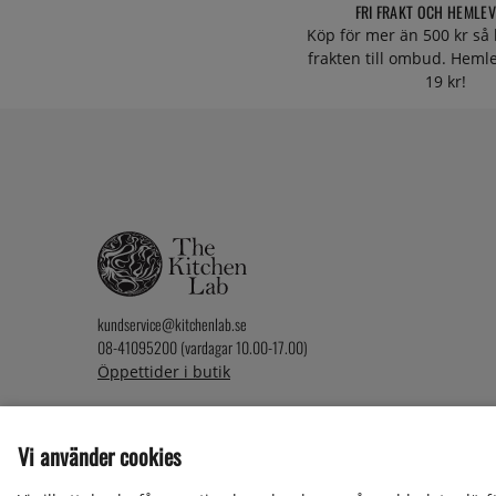
FRI FRAKT OCH HEMLE
Köp för mer än 500 kr så 
frakten till ombud. Heml
19 kr!
kundservice@kitchenlab.se
08-41095200 (vardagar 10.00-17.00)
Öppettider i butik
Vi använder cookies