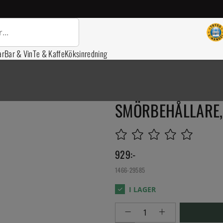
ar
Bar & Vin
Te & Kaffe
Köksinredning
SMÖRBEHÅLLARE, 
929
:-
1466-29585