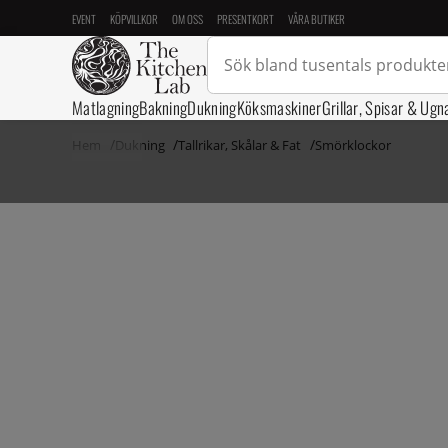
EVENT
KÖPVILLKOR
OM OSS
PRESENTKORT
VÅRA BUTIKER
Matlagning
Bakning
Dukning
Köksmaskiner
Grillar, Spisar & Ugn
Hem
Dukning
Tallrikar, Skålar & Fat
Smörklockor