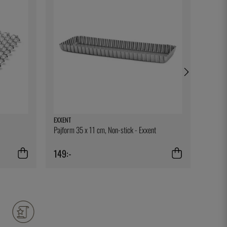
EXXENT
BIG GR
Pajform 35 x 11 cm, Non-stick - Exxent
Silicon
149:-
79:-