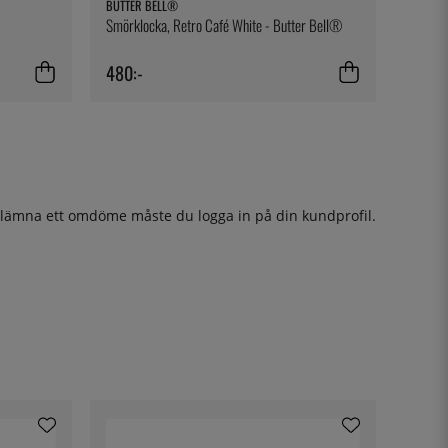
BUTTER BELL®
Smörklocka, Retro Café White - Butter Bell®
480:-
t lämna ett omdöme måste du
logga in
på din kundprofil.