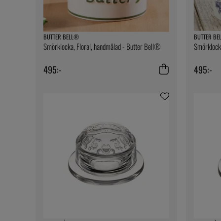
BUTTER BELL®
BUTTER BE
Smörklocka, Floral, handmålad - Butter Bell®
Smörklock
495:-
495:-