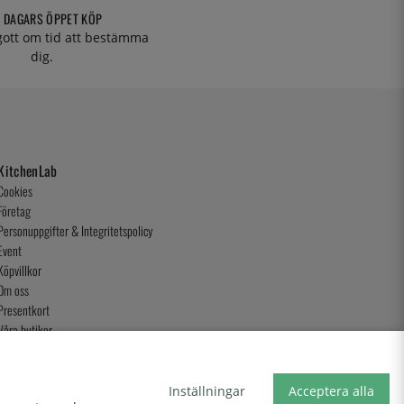
 DAGARS ÖPPET KÖP
 gott om tid att bestämma
dig.
KitchenLab
Cookies
Företag
Personuppgifter & Integritetspolicy
Event
Köpvillkor
Om oss
Presentkort
Våra butiker
Inställningar
Acceptera alla