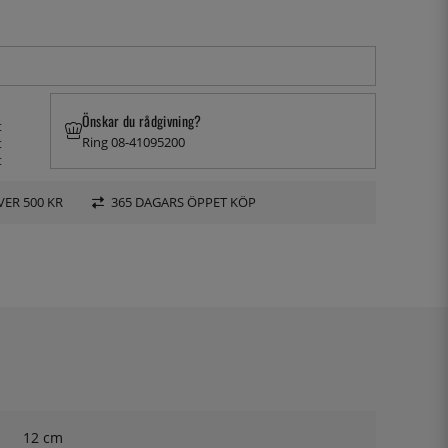
Önskar du rådgivning?
t
Ring 08-41095200
t
t
VER 500 KR
365 DAGARS ÖPPET KÖP
12 cm