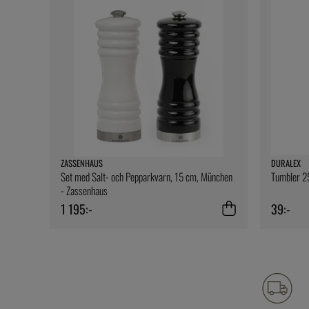
ZASSENHAUS
DURALEX
Set med Salt- och Pepparkvarn, 15 cm, München
Tumbler 25
- Zassenhaus
1 195:-
39:-