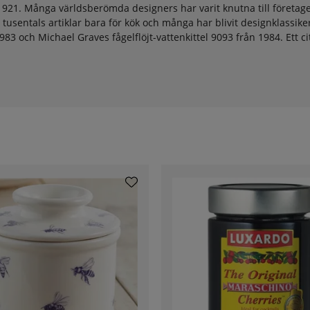
 1921. Många världsberömda designers har varit knutna till företage
usentals artiklar bara för kök och många har blivit designklassiker
 1983 och Michael Graves fågelflöjt-vattenkittel 9093 från 1984. Ett 