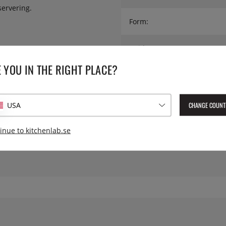
servering.
Form:
Höjd:
 YOU IN THE RIGHT PLACE?
Material:
Serie:
CHANGE COUNT
USA
Lev. artikelnummer:
MW16
inue to kitchenlab.se
EAN:
8003299383245