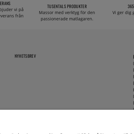
VERANS
TUSENTALS PRODUKTER
365
bjuder vi på
Massor med verktyg för den
Vi ger dig
everans från
passionerade matlagaren.
NYHETSBREV