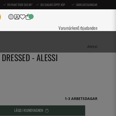
FRI FRAKT ÖVER 500 KR*
365 DAGARS ÖPPET KÖP
SÄKRA BETALNINGAR
Varumärken
Erbjudanden
Alessi
DRESSED - ALESSI
1-3 ARBETSDAGAR
LÄGG I KUNDVAGNEN