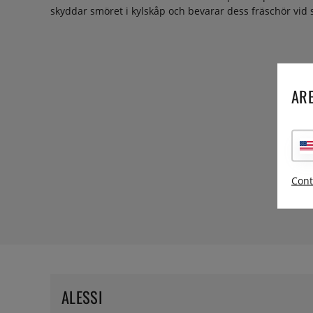
skyddar smöret i kylskåp och bevarar dess fräschör vid 
ARE
Cont
ALESSI