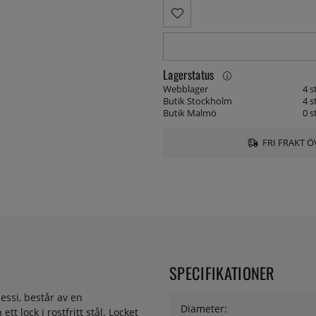
Lagerstatus
Webblager
4 s
Butik Stockholm
4 s
Butik Malmö
0 s
FRI FRAKT Ö
SPECIFIKATIONER
essi, består av en
Diameter:
t lock i rostfritt stål. Locket