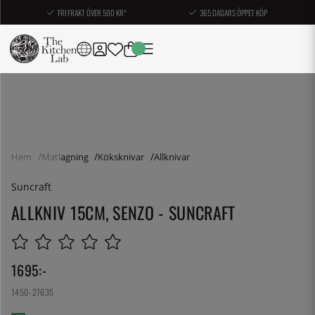
FRI FRAKT ÖVER 500 KR*
365 DAGARS ÖPPET KÖP
Hem
Matlagning
Köksknivar
Allknivar
Suncraft
ALLKNIV 15CM, SENZO - SUNCRAFT
1695
:-
1450-27635