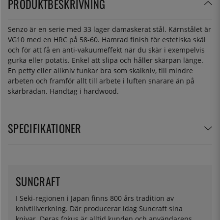
PRODUKTBESKRIVNING
Senzo är en serie med 33 lager damaskerat stål. Kärnstålet är
VG10 med en HRC på 58-60. Hamrad finish för estetiska skäl
och för att få en anti-vakuumeffekt när du skär i exempelvis
gurka eller potatis. Enkel att slipa och håller skärpan länge.
En petty eller allkniv funkar bra som skalkniv, till mindre
arbeten och framför allt till arbete i luften snarare än på
skärbrädan. Handtag i hardwood.
SPECIFIKATIONER
SUNCRAFT
I Seki-regionen i Japan finns 800 års tradition av
knivtillverkning. Där producerar idag Suncraft sina
knivar. Deras fokus är alltid kunden och användarens