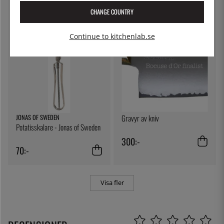
1 295:-
1 549:-
CHANGE COUNTRY
Continue to kitchenlab.se
JONAS OF SWEDEN
Gravyr av kniv
Potatisskalare - Jonas of Sweden
300:-
70:-
Visa fler