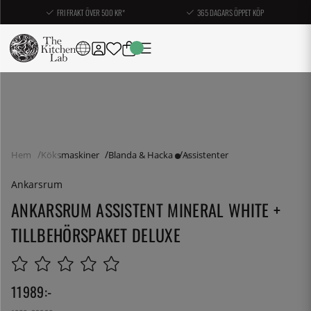
FRI FRAKT ÖVER 500 KR*
365 DAGARS ÖPPET KÖP
Hem
Köksmaskiner
Blanda & Hacka
Assistenter
Ankarsrum
ANKARSRUM ASSISTENT MINERAL WHITE +
TILLBEHÖRSPAKET DELUXE
11989
:-