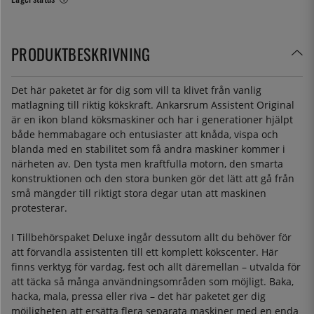
PRODUKTBESKRIVNING
Det här paketet är för dig som vill ta klivet från vanlig
matlagning till riktig kökskraft. Ankarsrum Assistent Original
är en ikon bland köksmaskiner och har i generationer hjälpt
både hemmabagare och entusiaster att knåda, vispa och
blanda med en stabilitet som få andra maskiner kommer i
närheten av. Den tysta men kraftfulla motorn, den smarta
konstruktionen och den stora bunken gör det lätt att gå från
små mängder till riktigt stora degar utan att maskinen
protesterar.
I Tillbehörspaket Deluxe ingår dessutom allt du behöver för
att förvandla assistenten till ett komplett kökscenter. Här
finns verktyg för vardag, fest och allt däremellan – utvalda för
att täcka så många användningsområden som möjligt. Baka,
hacka, mala, pressa eller riva – det här paketet ger dig
möjligheten att ersätta flera separata maskiner med en enda