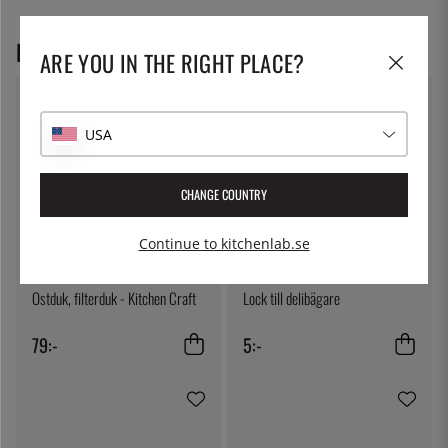
REKOMMENDERADE PRODUKTER
ARE YOU IN THE RIGHT PLACE?
USA
CHANGE COUNTRY
Continue to kitchenlab.se
KITCHEN CRAFT
THE KITCHEN LAB
Ostduk, filterduk - Kitchen Craft
Lock till delibägare
79:-
5:-