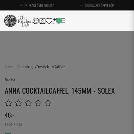
FRI FRAKT ÖVER 500 KR*
365 DAGARS ÖPPET KÖP
Hem
Dukning
Bestick
Gafflar
Solex
ANNA COCKTAILGAFFEL, 145MM - SOLEX
46
:-
1284-21388