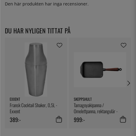
Den här produkten har inga recensioner.
DU HAR NYLIGEN TITTAT PÅ
EXXENT
SKEPPSHULT
Fransk Cocktail Shaker, 0,5L -
Tamagoyakipanna /
Exxent
Omelettpanna, rektangulär -
Skeppshult
389:-
999:-