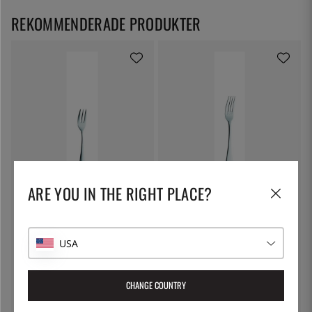
REKOMMENDERADE PRODUKTER
SOLEX
SOLEX
ARE YOU IN THE RIGHT PLACE?
Baguette Tårtgaffel, 145mm -
Julia Dessertgaffel, 188mm -
Solex
Solex
38:-
46:-
USA
CHANGE COUNTRY