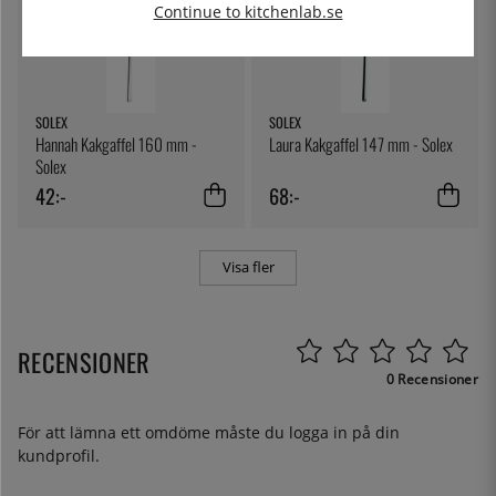
Continue to kitchenlab.se
SOLEX
SOLEX
Hannah Kakgaffel 160 mm -
Laura Kakgaffel 147 mm - Solex
Solex
42:-
68:-
Visa fler
RECENSIONER
0 Recensioner
För att lämna ett omdöme måste du
logga in
på din
kundprofil.