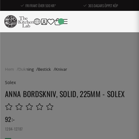
FRI FRAKT ÖVER 500 KR*
365 DAGARS ÖPPET KÖP
Hem
Dukning
Bestick
Knivar
Solex
ANNA BORDSKNIV, SOLID, 225MM - SOLEX
92
:-
1284-12787