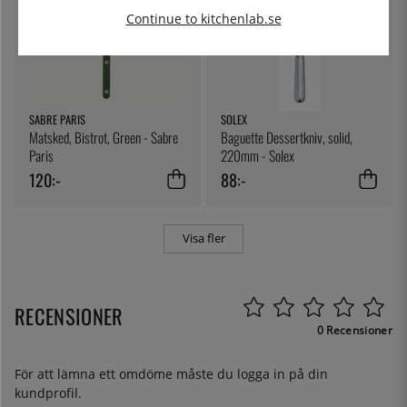
Continue to kitchenlab.se
SABRE PARIS
SOLEX
Matsked, Bistrot, Green - Sabre
Baguette Dessertkniv, solid,
Paris
220mm - Solex
120:-
88:-
Visa fler
RECENSIONER
0 Recensioner
För att lämna ett omdöme måste du
logga in
på din
kundprofil.