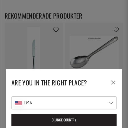
REKOMMENDERADE PRODUKTER
SOLEX
ÖSTLIN
ARE YOU IN THE RIGHT PLACE?
Julia Bordskniv, 225mm - Solex
Gastrosked / serveringssked
58:-
75:-
USA
CHANGE COUNTRY