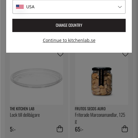
USA
LOOFT
KITCHEN CRAFT
Barmatta, Large - Looft
Ostduk, filterduk - Kitchen Craft
CHANGE COUNTRY
599:-
79:-
Continue to kitchenlab.se
THE KITCHEN LAB
FRUTOS SECOS AURO
Lock till delibägare
Friterade Marconamandlar, 125
g
5:-
65:-