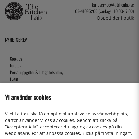
kundservice@kitchenlab.se
08-41095200 (vardagar 10.00-17.00)
Öppettider i butik
NYHETSBREV
Cookies
Företag
Personuppgifter & Integritetspolicy
Event
Köpvillkor
Om oss
Vi använder cookies
Presentkort
Våra butiker
Vi vill att du ska få en optimal upplevelse av vår webbplats,
därför använder vi oss av cookies. Genom att klicka på
”Acceptera Alla”, accepterar du lagring av cookies på din
2026 KitchenLab AB
webbläsare. För att anpassa cookies, klicka på ”Inställningar”.