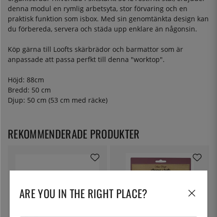
denna modul en rymlig arbetsyta, stor förvaring och en
praktisk funktion som isbox. Med sin genomtänkta design kan
du förbereda, servera och städa upp enklare än någonsin.
Köp gärna till Loofts skärbrädor och barmattor som är
anpassade att passa perfkt till denna "worktop".
Höjd: 88cm
Bredd: 50 cm
Djup: 50 cm (53 cm med räcke)
REKOMMENDERADE PRODUKTER
ARE YOU IN THE RIGHT PLACE?