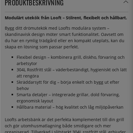
PRODUKTBESKRIVNING
Modulärt utekök från Looft – Stilrent, flexibelt och hållbart.
Bygg ditt drömutekök med Loofts modulära system –
skandinavisk design möter smart funktionalitet. Oavsett om
du har en rymlig trädgård eller en kompakt uteplats, kan du
skapa en lösning som passar perfekt.
Flexibel design – kombinera grill, diskho, förvaring och
arbetsytor
304L
Rostfritt stål – väderbeständigt, hygieniskt och lätt
att rengöra
Skräddarsytt för dig – börja enkelt och bygg ut efter
behov
Smarta detaljer – integrerade grillar, dold förvaring,
ergonomisk layout
Hållbara material – hög kvalitet och låg miljöpåverkan
Loofts arbetsbänk är det perfekta komplementet till din grill
och gör utomhusmatlagning både smidigare och mer
organiserad. Tillverkad i slitstarkt 304L rostfritt stål, erbjuder