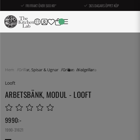
FRI FRAKT ÖVER 500 KR*
365 DAGARS ÖPPET KÖP
Hem
Grillar, Spisar & Ugnar
Grillar
Kolgrillar
Looft
ARBETSBÄNK, MODUL - LOOFT
9990
:-
1990-31621