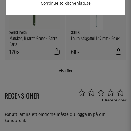
Continue to kitchenlab.se
SABRE PARIS
SOLEX
Matsked, Bistrot, Green - Sabre
Laura Kakgaffel 147 mm - Solex
Paris
120:-
68:-
Visa fler
RECENSIONER
0 Recensioner
För att lämna ett omdöme måste du
logga in
på din
kundprofil.