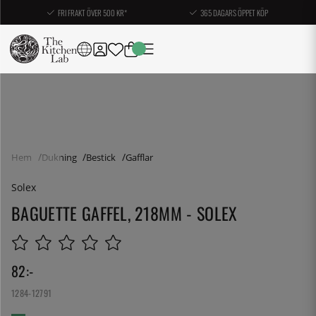
FRI FRAKT ÖVER 500 KR*
365 DAGARS ÖPPET KÖP
Hem
Dukning
Bestick
Gafflar
Solex
BAGUETTE GAFFEL, 218MM - SOLEX
82
:-
1284-12791