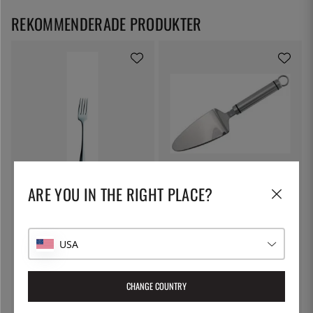
REKOMMENDERADE PRODUKTER
SOLEX
ÖSTLIN
ARE YOU IN THE RIGHT PLACE?
Baguette Dessertgaffel, 183mm
Tårtspade, 260 mm - Östlin
- Solex
66:-
79:-
USA
CHANGE COUNTRY