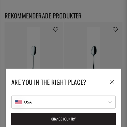
REKOMMENDERADE PRODUKTER
SOLEX
SOLEX
ARE YOU IN THE RIGHT PLACE?
Baguette Gourmetsked, 185mm
Baguette Dessertsked, 183mm -
- Solex
Solex
66:-
66:-
USA
CHANGE COUNTRY