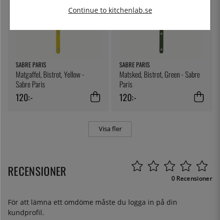
Continue to kitchenlab.se
SABRE PARIS
SABRE PARIS
Matgaffel, Bistrot, Yellow -
Matsked, Bistrot, Green - Sabre
Sabre Paris
Paris
120:-
120:-
Visa fler
RECENSIONER
0 Recensioner
För att lämna ett omdöme måste du
logga in
på din
kundprofil.