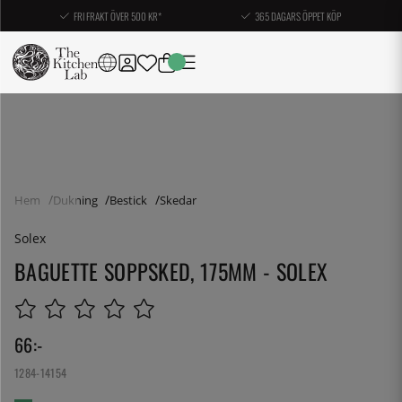
FRI FRAKT ÖVER 500 KR*
365 DAGARS ÖPPET KÖP
Hem
Dukning
Bestick
Skedar
Solex
BAGUETTE SOPPSKED, 175MM - SOLEX
66
:-
1284-14154