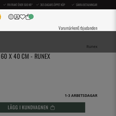
FRI FRAKT ÖVER 500 KR*
365 DAGARS ÖPPET KÖP
SÄKRA BETALNINGAR
Varumärken
Erbjudanden
Runex
 60 X 40 CM - RUNEX
1-3 ARBETSDAGAR
LÄGG I KUNDVAGNEN