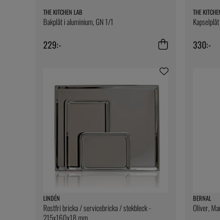
THE KITCHEN LAB
THE KITCHE
Bakplåt i aluminium, GN 1/1
Kapselplå
229:-
330:-
LINDÉN
BERNAL
Rostfri bricka / servicebricka / stekbleck -
Oliver, Man
215x160x18 mm