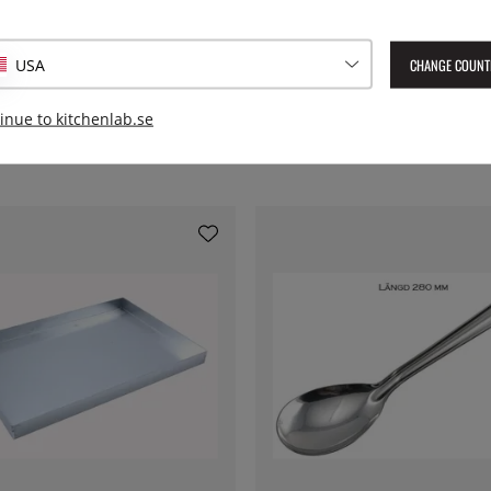
Lev. artikelnummer:
FTRX-401
CHANGE COUNT
USA
inue to kitchenlab.se