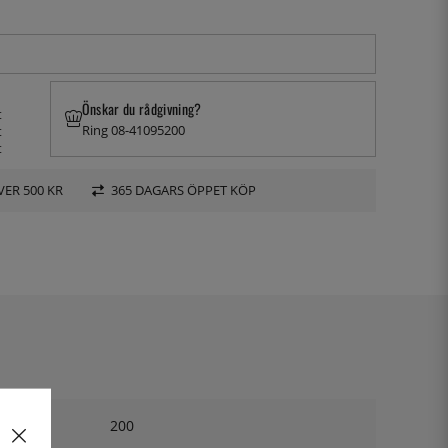
Önskar du rådgivning?
t
Ring 08-41095200
t
t
VER 500 KR
365 DAGARS ÖPPET KÖP
200