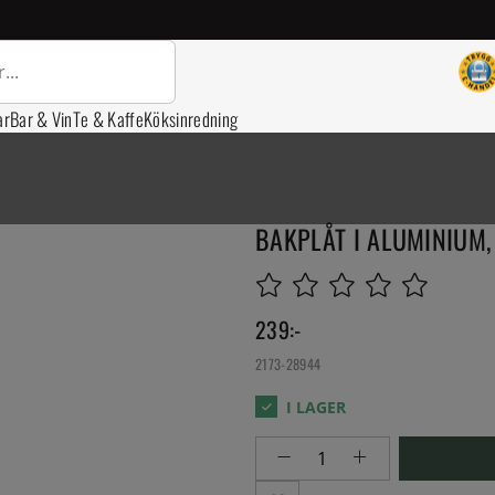
ar
Bar & Vin
Te & Kaffe
Köksinredning
BAKPLÅT I ALUMINIUM,
239
:-
2173-28944