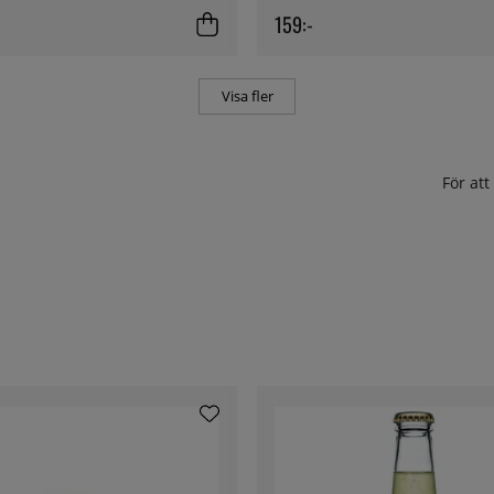
159:-
Visa fler
För at