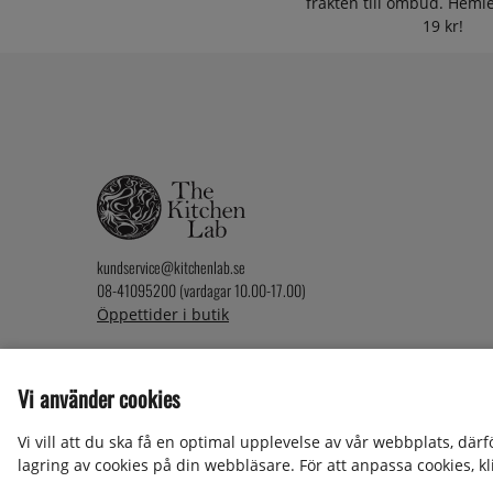
frakten till ombud. Heml
19 kr!
kundservice@kitchenlab.se
08-41095200 (vardagar 10.00-17.00)
Öppettider i butik
Vi använder cookies
2026 KitchenLab AB
Vi vill att du ska få en optimal upplevelse av vår webbplats, där
lagring av cookies på din webbläsare. För att anpassa cookies, kli