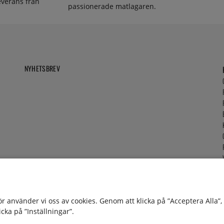
everans från
passionerade matlagaren.
NYHETSBREV
för använder vi oss av cookies. Genom att klicka på ”Acceptera Alla”
cka på ”Inställningar”.