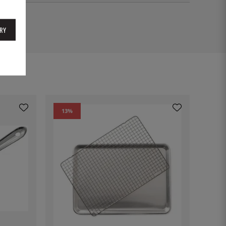
1
RY
13
%