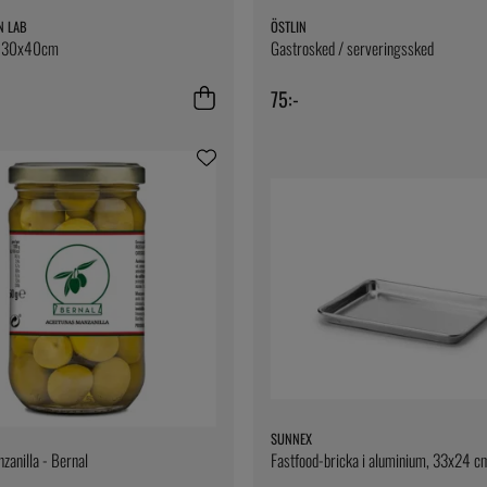
N LAB
ÖSTLIN
t 30x40cm
Gastrosked / serveringssked
75:-
SUNNEX
zanilla - Bernal
Fastfood-bricka i aluminium, 33x24 c