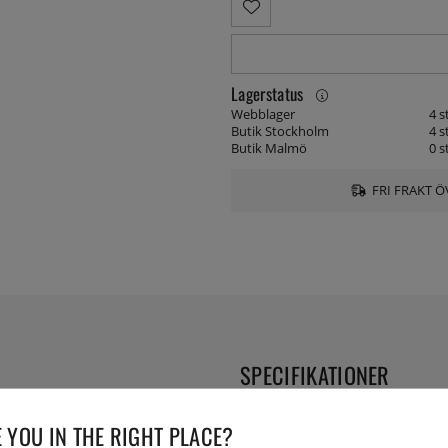
Lagerstatus
Webblager
4 s
Butik Stockholm
4 s
Butik Malmö
0 s
FRI FRAKT Ö
SPECIFIKATIONER
aluminium, 1,4 mm tjock. 14 mm
Vikt:
 YOU IN THE RIGHT PLACE?
r om det!