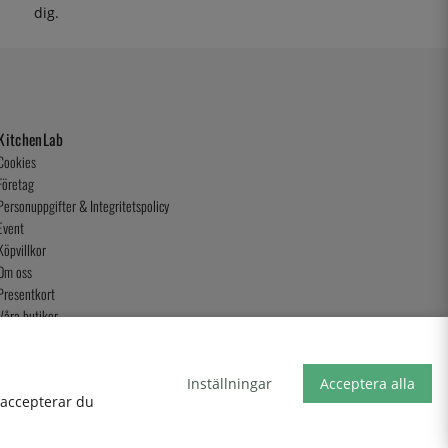
dig.
KitchenLab
Cookies
Företag
Personuppgifter & Integritetspolicy
Event
Köpvillkor
Om oss
Presentkort
Våra butiker
Inställningar
Acceptera alla
, accepterar du