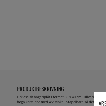
PRODUKTBESKRIVNING
Urklassisk bageriplåt i format 60 x 40 cm. Tillverkad i 
ARE
höga kortsidor med 45° vinkel. Stapelbara så det sjunge