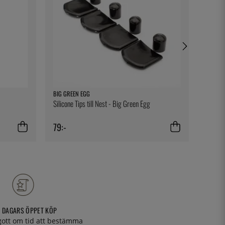
BIG GREEN EGG
BENEDI
Silicone Tips till Nest - Big Green Egg
Assiett
79:-
109:-
 DAGARS ÖPPET KÖP
 gott om tid att bestämma