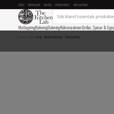
EVENT
KÖPVILLKOR
OM OSS
PRESENTKORT
VÅRA BUTIKER
Matlagning
Bakning
Dukning
Köksmaskiner
Grillar, Spisar & Ugn
Hem
Bakning
Bakredskap
Bakplåtar