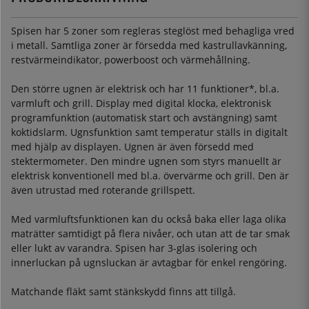
Spisen har 5 zoner som regleras steglöst med behagliga vred
i metall. Samtliga zoner är försedda med kastrullavkänning,
restvärmeindikator, powerboost och värmehållning.
Den större ugnen är elektrisk och har 11 funktioner*, bl.a.
varmluft och grill. Display med digital klocka, elektronisk
programfunktion (automatisk start och avstängning) samt
koktidslarm. Ugnsfunktion samt temperatur ställs in digitalt
med hjälp av displayen. Ugnen är även försedd med
stektermometer. Den mindre ugnen som styrs manuellt är
elektrisk konventionell med bl.a. övervärme och grill. Den är
även utrustad med roterande grillspett.
Med varmluftsfunktionen kan du också baka eller laga olika
maträtter samtidigt på flera nivåer, och utan att de tar smak
eller lukt av varandra. Spisen har 3-glas isolering och
innerluckan på ugnsluckan är avtagbar för enkel rengöring.
Matchande fläkt samt stänkskydd finns att tillgå.