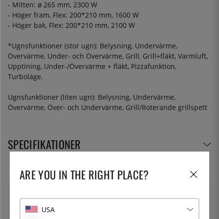
- Mitten: ø 265 mm, 2300 W
- Höger fram, Flex: 200*210 mm, 1600 W
- Höger bak, Flex: 200*210 mm, 2100 W
*Ugnsfunktioner (stor ugn): Belysning, Undervärme,
Övervärme, Under- och Övervärme, Grill, Grill+fläkt, Varmluft,
Upptining, Under-/Övervärme + fläkt, Pizzafunktion,
Turboläge.
Ugnsfunktioner (liten ugn): Belysning, Undervärme,
Övervärme, Över- och Undervärme, Grill/Roterande grillspett
SPECIFIKATIONER
ARE YOU IN THE RIGHT PLACE?
BERTAZZONI
USA
Bertazzoni är den enda tillverkaren av spisar som vi på