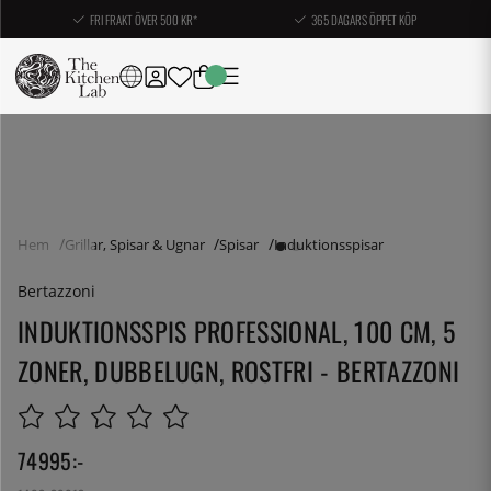
FRI FRAKT ÖVER 500 KR*
365 DAGARS ÖPPET KÖP
Hem
Grillar, Spisar & Ugnar
Spisar
Induktionsspisar
Bertazzoni
INDUKTIONSSPIS PROFESSIONAL, 100 CM, 5
ZONER, DUBBELUGN, ROSTFRI - BERTAZZONI
74995
:-