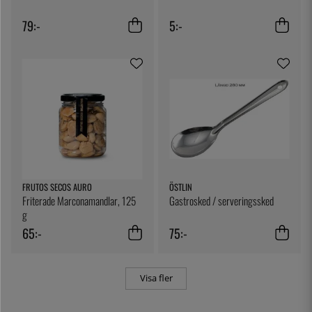
79:-
5:-
FRUTOS SECOS AURO
ÖSTLIN
Friterade Marconamandlar, 125
Gastrosked / serveringssked
g
65:-
75:-
Visa fler